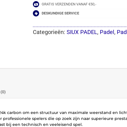
GRATIS VERZENDEN VANAF €50,-
DESKUNDIGE SERVICE
Categorieën:
SIUX PADEL
,
Padel
,
Pad
 (0)
k carbon om een structuur van maximale weerstand en licht
oor professionele spelers die op zoek zijn naar superieure pres
t bij een technisch en veeleisend spel.