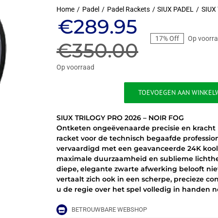
Home
Padel
Padel Rackets
SIUX PADEL
SIUX
Oorspronkel
Huidige
€
289.95
17% Off
Op voorr
prijs
prijs
€
350.00
was:
is:
Op voorraad
€350.00.
€289.95.
TOEVOEGEN AAN WINKEL
SIUX
TRILOGY
SIUX TRILOGY PRO 2026 – NOIR FOG
PRO
Ontketen ongeëvenaarde precisie en kracht
2026
racket voor de technisch begaafde profession
-
vervaardigd met een geavanceerde 24K koolst
NOIR
maximale duurzaamheid en sublieme lichthei
FOG
diepe, elegante zwarte afwerking belooft ni
aantal
vertaalt zich ook in een scherpe, precieze con
u de regie over het spel volledig in handen 
BETROUWBARE WEBSHOP