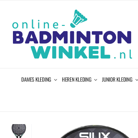
Ga
naar
inhoud
DAMES KLEDING
HEREN KLEDING
JUNIOR KLEDING