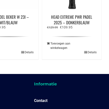
DEL BEKER W 23I –
HEAD EXTREME PWR PADEL
WIT/BLAUW
2025 – DONKERBLAUW
spronkelijke
Huidige
Oorspronkelijke
Huidige
9.95
€
109.95
€
129.99
s
prijs
prijs
prijs
:
is:
was:
is:
.95.
€59.95.
€129.99.
€109.95.
Toevoegen aan
n
winkelwagen
Dit
Details
Details
product
heeft
meerdere
variaties.
Deze
optie
kan
gekozen
Informatie
worden
op
de
productpagina
Contact