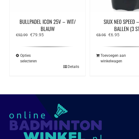
BULLPADEL ICON 25V – WIT/
SIUX NEO SPEED 
BLAUW
BALLEN (3 ST
Oorspronkelijke
Huidige
Oorspronkelijke
Huidige
€
79.95
€
6.95
€
92.99
€
8.95
prijs
prijs
prijs
prijs
was:
is:
was:
is:
€92.99.
€79.95.
€8.95.
€6.95.
Opties
Toevoegen aan
selecteren
winkelwagen
Dit
Details
product
heeft
meerdere
variaties.
Deze
optie
kan
gekozen
worden
op
de
productpagina