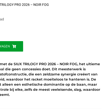
 TRILOGY PRO 2026 – NOIR FOG
ijke
aad
WAGEN
 met de SIUX TRILOGY PRO 2026 – NOIR FOG, het ultieme
al die geen concessies doet. Dit meesterwerk is
ofconstructie, die een zeldzame synergie creëert van
d, waardoor het racket moeiteloos te hanteren is. De
et alleen een esthetische dominantie op de baan, maar
trole bij elke, zelfs de meest veeleisende, slag, waardoor
neemt.