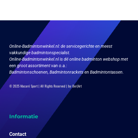
Deze
optie
kan
gekozen
worden
op
de
productpagina
Online-Badmintonwinkel.nl:
de servicegerichte en meest
vakkundige badmintonspecialist.
Online-Badmintonwinkel.nl is dé online badminton webshop met
een groot assortiment van o.a.:
Badmintonschoenen, Badmintonrackets en Badmintontassen.
© 2025 Macaré Sport | All Rights Reserved | by:
Ber|Art
Informatie
Contact