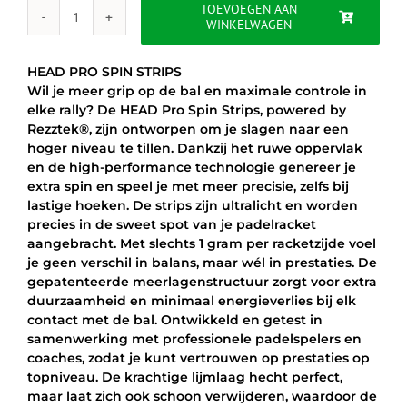
€19.99.
€14.95.
TOEVOEGEN AAN
WINKELWAGEN
HEAD
PRO
SPIN
HEAD PRO SPIN STRIPS
STRIPS
Wil je meer grip op de bal en maximale controle in
aantal
elke rally? De HEAD Pro Spin Strips, powered by
Rezztek®, zijn ontworpen om je slagen naar een
hoger niveau te tillen. Dankzij het ruwe oppervlak
en de high-performance technologie genereer je
extra spin en speel je met meer precisie, zelfs bij
lastige hoeken. De strips zijn ultralicht en worden
precies in de sweet spot van je padelracket
aangebracht. Met slechts 1 gram per racketzijde voel
je geen verschil in balans, maar wél in prestaties. De
gepatenteerde meerlagenstructuur zorgt voor extra
duurzaamheid en minimaal energieverlies bij elk
contact met de bal. Ontwikkeld en getest in
samenwerking met professionele padelspelers en
coaches, zodat je kunt vertrouwen op prestaties op
topniveau. De krachtige lijmlaag hecht perfect,
maar laat zich ook schoon verwijderen, waardoor de