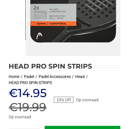
HEAD PRO SPIN STRIPS
Home
Padel
Padel Accessoires
Head
HEAD PRO SPIN STRIPS
Oorspronkelijke
Huidige
€
14.95
25% Off
Op voorraad
prijs
prijs
€
19.99
was:
is:
Op voorraad