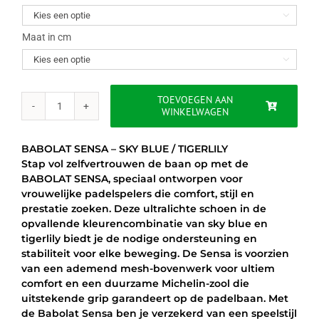
was:
is:

€125.00.
€87.95.
Maat in cm

TOEVOEGEN AAN
WINKELWAGEN
BABOLAT
SENSA
PADEL
BABOLAT SENSA – SKY BLUE / TIGERLILY
-
Stap vol zelfvertrouwen de baan op met de
SKY
BABOLAT SENSA, speciaal ontworpen voor
BLUE
vrouwelijke padelspelers die comfort, stijl en
/
prestatie zoeken. Deze ultralichte schoen in de
TIGERLILY
opvallende kleurencombinatie van sky blue en
aantal
tigerlily biedt je de nodige ondersteuning en
stabiliteit voor elke beweging. De Sensa is voorzien
van een ademend mesh-bovenwerk voor ultiem
comfort en een duurzame Michelin-zool die
uitstekende grip garandeert op de padelbaan. Met
de Babolat Sensa ben je verzekerd van een speelstijl