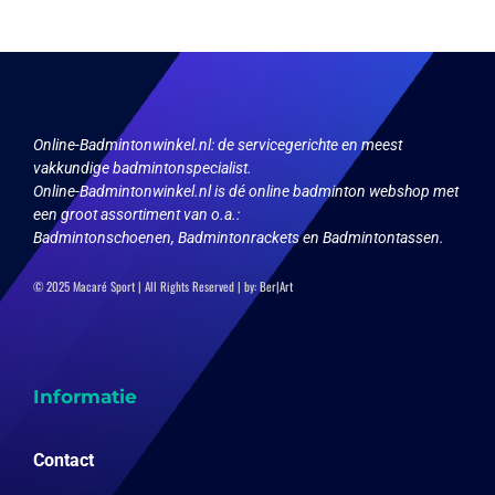
optie
kan
gekozen
worden
op
de
productpagina
Online-Badmintonwinkel.nl:
de servicegerichte en meest
vakkundige badmintonspecialist.
Online-Badmintonwinkel.nl is dé online badminton webshop met
een groot assortiment van o.a.:
Badmintonschoenen, Badmintonrackets en Badmintontassen.
© 2025 Macaré Sport | All Rights Reserved | by:
Ber|Art
Informatie
Contact