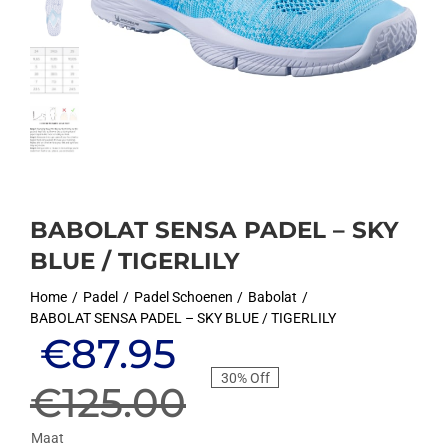
BABOLAT SENSA PADEL – SKY
BLUE / TIGERLILY
Home
Padel
Padel Schoenen
Babolat
BABOLAT SENSA PADEL – SKY BLUE / TIGERLILY
Oorspronkelijke
Huidige
€
87.95
30% Off
prijs
prijs
€
125.00
Maat