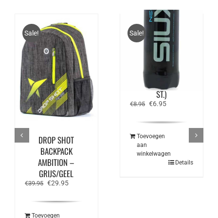
Sale!
Sale!
SIUX NEO SPEED –
PADEL BALLEN (3
ST.)
Oorspronkelijke
Huidige
€
6.95
€
8.95
prijs
prijs
was:
is:
€8.95.
€6.95.
Toevoegen
DROP SHOT
aan
BACKPACK
winkelwagen
AMBITION –
Details
GRIJS/GEEL
Oorspronkelijke
Huidige
€
29.95
€
39.95
prijs
prijs
was:
is:
€39.95.
€29.95.
Toevoegen