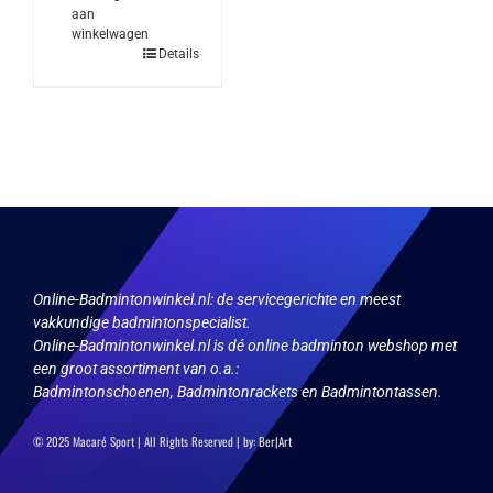
aan
winkelwagen
Details
Online-Badmintonwinkel.nl:
de servicegerichte en meest
vakkundige badmintonspecialist.
Online-Badmintonwinkel.nl is dé online badminton webshop met
een groot assortiment van o.a.:
Badmintonschoenen, Badmintonrackets en Badmintontassen.
© 2025 Macaré Sport | All Rights Reserved | by:
Ber|Art