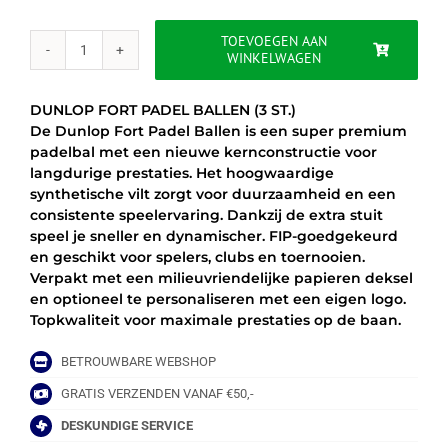
was:
is:
€8.99.
€8.50.
TOEVOEGEN AAN
WINKELWAGEN
DUNLOP
FORT
PADEL
DUNLOP FORT PADEL BALLEN (3 ST.)
BALLEN
De Dunlop Fort Padel Ballen is een super premium
(3
padelbal met een nieuwe kernconstructie voor
ST.)
langdurige prestaties. Het hoogwaardige
aantal
synthetische vilt zorgt voor duurzaamheid en een
consistente speelervaring. Dankzij de extra stuit
speel je sneller en dynamischer. FIP-goedgekeurd
en geschikt voor spelers, clubs en toernooien.
Verpakt met een milieuvriendelijke papieren deksel
en optioneel te personaliseren met een eigen logo.
Topkwaliteit voor maximale prestaties op de baan.
BETROUWBARE WEBSHOP
GRATIS VERZENDEN VANAF €50,-
DESKUNDIGE SERVICE