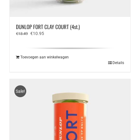
DUNLOP FORT CLAY COURT (4st.)
Oorspronkelijke
Huidige
€
10.95
€
13.49
prijs
prijs
was:
is:
€13.49.
€10.95.
Toevoegen aan winkelwagen
Details
Sale!