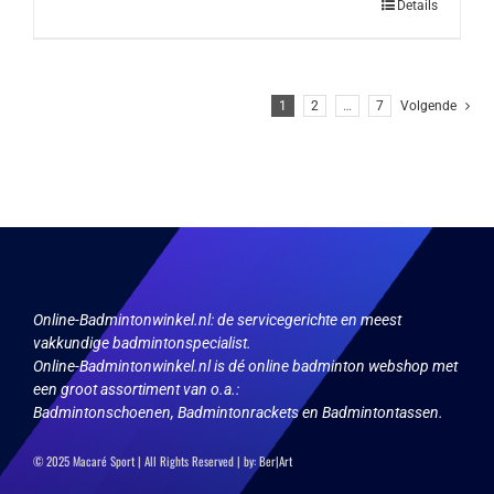
Details
1
2
…
7
Volgende
Online-Badmintonwinkel.nl:
de servicegerichte en meest
vakkundige badmintonspecialist.
Online-Badmintonwinkel.nl is dé online badminton webshop met
een groot assortiment van o.a.:
Badmintonschoenen, Badmintonrackets en Badmintontassen.
© 2025 Macaré Sport | All Rights Reserved | by:
Ber|Art