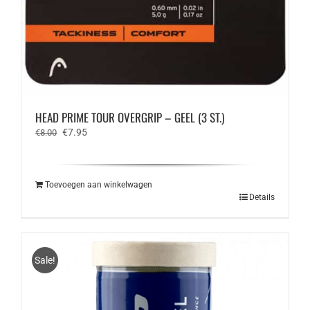
HEAD PRIME TOUR OVERGRIP – GEEL (3 ST.)
Oorspronkelijke
Huidige
€
7.95
€
8.00
prijs
prijs
was:
is:
€8.00.
€7.95.
Toevoegen aan winkelwagen
Details
Sale!