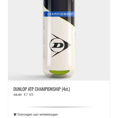
DUNLOP ATP CHAMPIONSHIP (4st.)
Oorspronkelijke
Huidige
€
7.95
€
8.49
prijs
prijs
was:
is:
€8.49.
€7.95.
Toevoegen aan winkelwagen