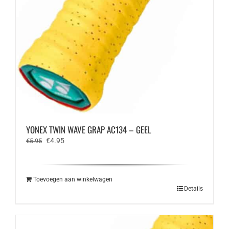
YONEX TWIN WAVE GRAP AC134 – GEEL
Oorspronkelijke
Huidige
€
4.95
€
5.95
prijs
prijs
was:
is:
€5.95.
€4.95.
Toevoegen aan winkelwagen
Details