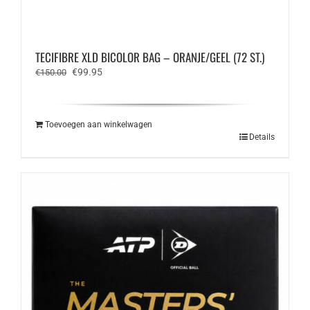
TECIFIBRE XLD BICOLOR BAG – ORANJE/GEEL (72 ST.)
Oorspronkelijke
Huidige
€
99.95
€
150.00
prijs
prijs
was:
is:
€150.00.
€99.95.
Toevoegen aan winkelwagen
Details