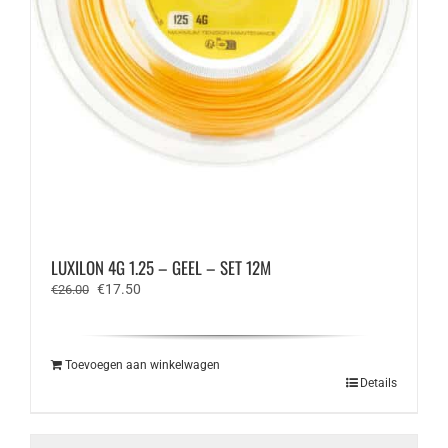
LUXILON 4G 1.25 – GEEL – SET 12M
Oorspronkelijke
Huidige
€
17.50
€
26.00
prijs
prijs
was:
is:
€26.00.
€17.50.
Toevoegen aan winkelwagen
Details