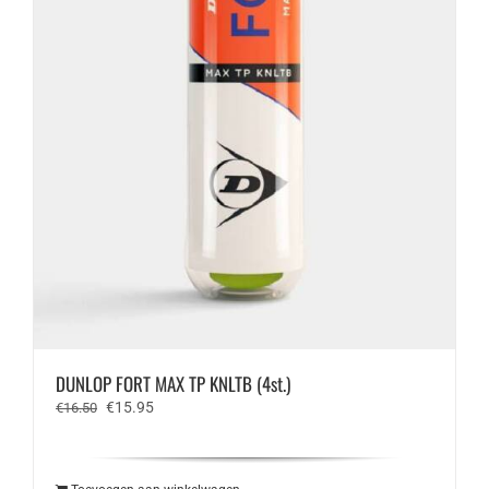
DUNLOP FORT MAX TP KNLTB (4st.)
Oorspronkelijke
Huidige
€
15.95
€
16.50
prijs
prijs
was:
is:
€16.50.
€15.95.