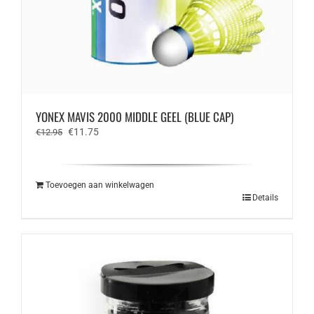
YONEX MAVIS 2000 MIDDLE GEEL (BLUE CAP)
Oorspronkelijke
Huidige
€
11.75
€
12.95
prijs
prijs
was:
is:
€12.95.
€11.75.
Toevoegen aan winkelwagen
Details