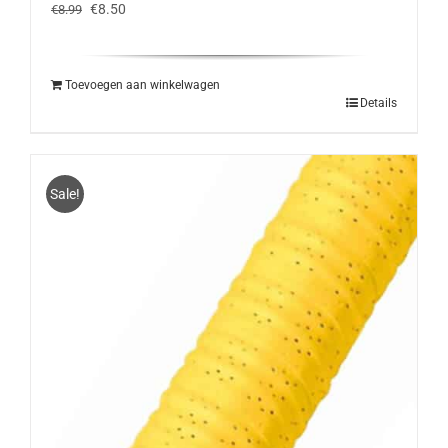
Oorspronkelijke
Huidige
€
8.50
€
8.99
prijs
prijs
was:
is:
€8.99.
€8.50.
Toevoegen aan winkelwagen
Details
Sale!