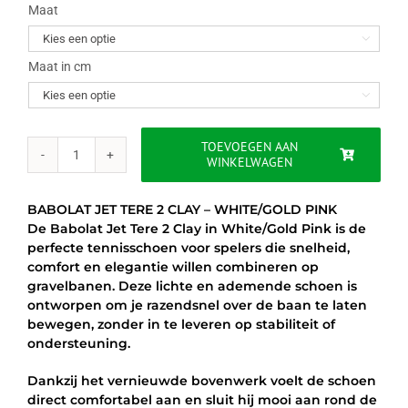
was:
is:
Maat

€110.00.
€84.95.
Maat in cm

TOEVOEGEN AAN
WINKELWAGEN
BABOLAT
JET
TERE
BABOLAT JET TERE 2 CLAY – WHITE/GOLD PINK
2
De Babolat Jet Tere 2 Clay in White/Gold Pink is de
CLAY
perfecte tennisschoen voor spelers die snelheid,
-
comfort en elegantie willen combineren op
WHITE/GOLD
gravelbanen. Deze lichte en ademende schoen is
PINK
ontworpen om je razendsnel over de baan te laten
aantal
bewegen, zonder in te leveren op stabiliteit of
ondersteuning.
Dankzij het vernieuwde bovenwerk voelt de schoen
direct comfortabel aan en sluit hij mooi aan rond de