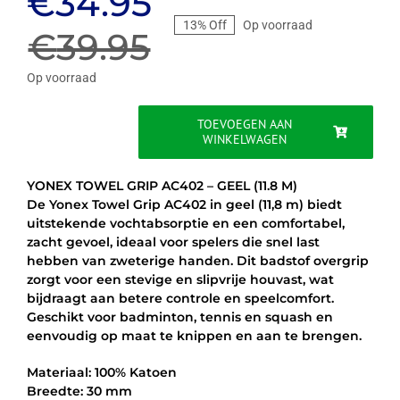
Oorspronkelijke
Huidige
€
34.95
13% Off
Op voorraad
prijs
prijs
€
39.95
was:
is:
Op voorraad
€39.95.
€34.95.
TOEVOEGEN AAN
WINKELWAGEN
YONEX
TOWEL
GRIP
YONEX TOWEL GRIP AC402 – GEEL (11.8 M)
AC402
De Yonex Towel Grip AC402 in geel (11,8 m) biedt
-
uitstekende vochtabsorptie en een comfortabel,
GEEL
zacht gevoel, ideaal voor spelers die snel last
(11.8
hebben van zweterige handen. Dit badstof overgrip
M)
zorgt voor een stevige en slipvrije houvast, wat
aantal
bijdraagt aan betere controle en speelcomfort.
Geschikt voor badminton, tennis en squash en
eenvoudig op maat te knippen en aan te brengen.
Materiaal: 100% Katoen
Breedte: 30 mm