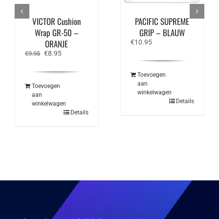
VICTOR Cushion
PACIFIC SUPREME
Wrap GR-50 –
GRIP – BLAUW
ORANJE
€
10.95
Oorspronkelijke
Huidige
€
8.95
€
9.95
prijs
prijs
was:
is:
Toevoegen
€9.95.
€8.95.
aan
Toevoegen
winkelwagen
aan
Details
winkelwagen
Details