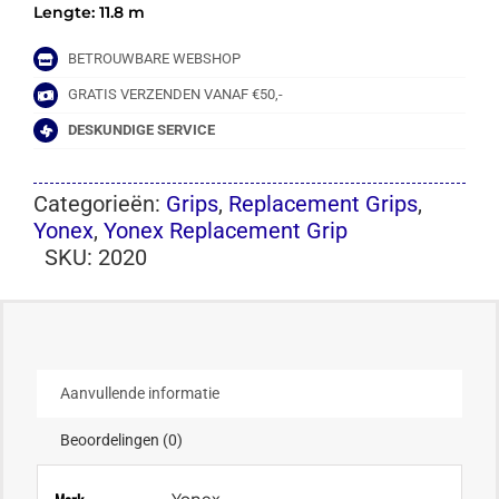
Lengte: 11.8 m
BETROUWBARE WEBSHOP
GRATIS VERZENDEN VANAF €50,-
DESKUNDIGE SERVICE
Categorieën:
Grips
,
Replacement Grips
,
Yonex
,
Yonex Replacement Grip
SKU:
2020
Aanvullende informatie
Beoordelingen (0)