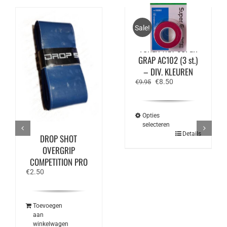
Sale!
YONEX WET SUPER
GRAP AC102 (3 st.)
– DIV. KLEUREN
Oorspronkelijke
Huidige
€
8.50
€
9.95
prijs
prijs
was:
is:
€9.95.
€8.50.
Opties
selecteren
Dit
Details
DROP SHOT
product
OVERGRIP
heeft
meerdere
COMPETITION PRO
variaties.
€
2.50
Deze
optie
kan
gekozen
worden
Toevoegen
op
aan
de
winkelwagen