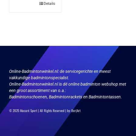
productpagina
Details
Online-Badmintonwinkel.nl:
de servicegerichte en meest
vakkundige badmintonspecialist.
Online-Badmintonwinkel.nl is dé online badminton webshop met
een groot assortiment van o.a.:
Badmintonschoenen, Badmintonrackets en Badmintontassen.
© 2025 Macaré Sport | All Rights Reserved | by:
Ber|Art