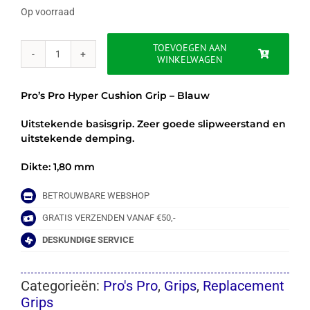
Op voorraad
TOEVOEGEN AAN
WINKELWAGEN
PRO'S
PRO
HYPER
Pro’s Pro Hyper Cushion Grip – Blauw
CUSHION
GRIP
Uitstekende basisgrip. Zeer goede slipweerstand en
-
uitstekende demping.
BLAUW
aantal
Dikte: 1,80 mm
BETROUWBARE WEBSHOP
GRATIS VERZENDEN VANAF €50,-
DESKUNDIGE SERVICE
Categorieën:
Pro's Pro
,
Grips
,
Replacement
Grips