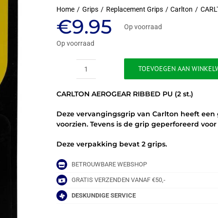
Home
Grips
Replacement Grips
Carlton
CARL
€
9.95
Op voorraad
Op voorraad
TOEVOEGEN AAN WINKEL
CARLTON
AEROGEAR
CARLTON AEROGEAR RIBBED PU (2 st.)
RIBBED
PU
Deze vervangingsgrip van Carlton heeft een g
(2
voorzien. Tevens is de grip geperforeerd voor 
st.)
-
Deze verpakking bevat 2 grips.
ZWART
aantal
BETROUWBARE WEBSHOP
GRATIS VERZENDEN VANAF €50,-
DESKUNDIGE SERVICE