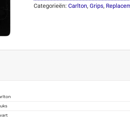
Categorieën:
Carlton
,
Grips
,
Replacem
arlton
tuks
wart