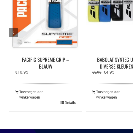
PACIFIC SUPREME GRIP –
BABOLAT SYNTEC U
BLAUW
DIVERSE KLEUREN 
Oorspronkelijke
Huidige
€
10.95
€
4.95
€
5.95
prijs
prijs
was:
is:
€5.95.
€4.95.
Toevoegen aan
Toevoegen aan
winkelwagen
winkelwagen
Details