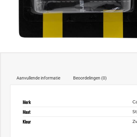
Aanvullende informatie
Beoordelingen (0)
Merk
C
Maat
S
Kleur
Z