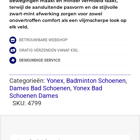
bewegingen maakt en minder vermoeid raakt,
terwijl de aansluitende pasvorm en de stijlvolle
zwart-mint afwerking zorgen voor zowel
onovertroffen comfort als een vlijmscherpe look op
elk veld.
BETROUWBARE WEBSHOP
GRATIS VERZENDEN VANAF €50,-
DESKUNDIGE SERVICE
Categorieën:
Yonex
,
Badminton Schoenen
,
Dames Bad Schoenen
,
Yonex Bad
Schoenen Dames
SKU:
4799