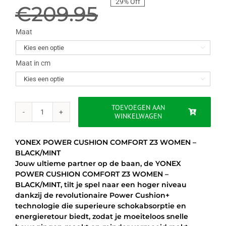
29% Off
prijs
prijs
€
209.95
was:
is:
Maat

€209.95.
€149.95.
Maat in cm

TOEVOEGEN AAN
WINKELWAGEN
YONEX
POWER
CUSHION
YONEX POWER CUSHION COMFORT Z3 WOMEN –
COMFORT
BLACK/MINT
Z3
Jouw ultieme partner op de baan, de YONEX
WOMEN
POWER CUSHION COMFORT Z3 WOMEN –
-
BLACK/MINT, tilt je spel naar een hoger niveau
BLACK/MINT
dankzij de revolutionaire Power Cushion+
aantal
technologie die superieure schokabsorptie en
energieretour biedt, zodat je moeiteloos snelle