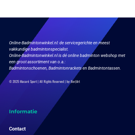
kan
optie
gekozen
kan
worden
gekozen
op
worden
de
op
productpagina
de
productpagina
Online-Badmintonwinkel.nl:
de servicegerichte en meest
vakkundige badmintonspecialist.
Online-Badmintonwinkel.nl is dé online badminton webshop met
een groot assortiment van o.a.:
Badmintonschoenen, Badmintonrackets en Badmintontassen.
© 2025 Macaré Sport | All Rights Reserved | by:
Ber|Art
Informatie
Contact