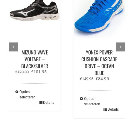
MIZUNO WAVE
YONEX POWER
VOLTAGE –
CUSHION CASCADE
BLACK/SILVER
DRIVE – OCEAN
Oorspronkelijke
Huidige
BLUE
€
101.95
€
120.00
prijs
prijs
Oorspronkelijke
Huidige
€
84.95
€
149.95
was:
is:
prijs
prijs
€120.00.
€101.95.
was:
is:
Opties
€149.95.
€84.95.
selecteren
Opties
Dit
Details
selecteren
product
Dit
Details
heeft
product
meerdere
heeft
variaties.
meerdere
Deze
variaties.
optie
Deze