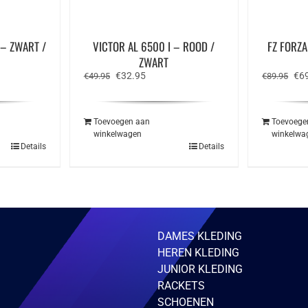
 – ZWART /
VICTOR AL 6500 I – ROOD /
FZ FORZA
ZWART
e
Oorspronkelijke
Huidige
Oor
€
32.95
€
6
€
49.95
€
89.95
prijs
prijs
prij
was:
is:
was
€49.95.
€32.95.
€89
Toevoegen aan
Toevoege
winkelwagen
winkelwa
Details
Details
DAMES KLEDING
HEREN KLEDING
JUNIOR KLEDING
RACKETS
SCHOENEN