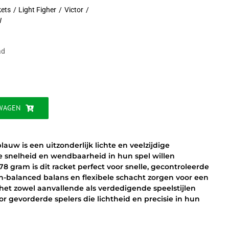
kets
Light Figher
Victor
W
ijke
ad
WAGEN
lauw is een uitzonderlijk lichte en veelzijdige
e snelheid en wendbaarheid in hun spel willen
8 gram is dit racket perfect voor snelle, gecontroleerde
en-balanced balans en flexibele schacht zorgen voor een
het zowel aanvallende als verdedigende speelstijlen
oor gevorderde spelers die lichtheid en precisie in hun