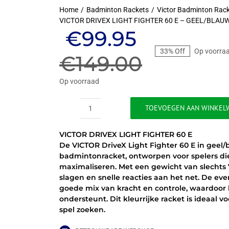
Home
Badminton Rackets
Victor Badminton Rac
VICTOR DRIVEX LIGHT FIGHTER 60 E – GEEL/BLAU
Oorspronkel
Huidige
€
99.95
33% Off
Op voorra
prijs
prijs
€
149.00
was:
is:
Op voorraad
€149.00.
€99.95.
TOEVOEGEN AAN WINKEL
VICTOR
DRIVEX
VICTOR DRIVEX LIGHT FIGHTER 60 E
LIGHT
De VICTOR DriveX Light Fighter 60 E in geel/b
FIGHTER
badmintonracket, ontworpen voor spelers di
60
maximaliseren. Met een gewicht van slechts 7
E
slagen en snelle reacties aan het net. De ev
-
goede mix van kracht en controle, waardoor 
GEEL/BLAUW
ondersteunt. Dit kleurrijke racket is ideaal v
aantal
spel zoeken.