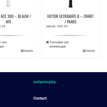
 ACE 300 – BLAUW /
VICTOR ULTRAMATE 8 – ZWART
WIT
/ PAARS
spronkelijke
Huidige
Oorspronkelijke
Huidige
9.95
€
49.95
€
69.95
s
prijs
prijs
prijs
:
is:
was:
is:
.95.
€69.95.
€69.95.
€49.95.
n aan
Toevoegen aan
gen
winkelwagen
Details
Details
Informatie
Contact