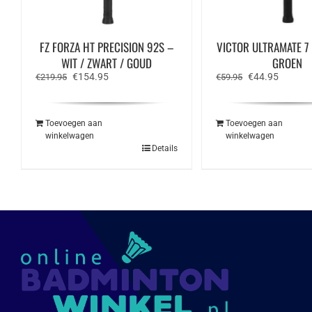
FZ FORZA HT PRECISION 92S –
VICTOR ULTRAMATE 7
WIT / ZWART / GOUD
GROEN
Oorspronkelijke
Huidige
Oorspronkelijk
Huidige
€
154.95
€
44.95
€
219.95
€
59.95
prijs
prijs
prijs
prijs
was:
is:
was:
is:
€219.95.
€154.95.
€59.95.
€44.95.
Toevoegen aan
Toevoegen aan
winkelwagen
winkelwagen
Details