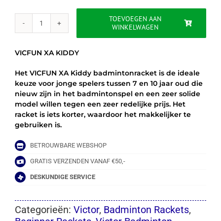
TOEVOEGEN AAN
WINKELWAGEN
VICFUN
XA
KIDDY
VICFUN XA KIDDY
aantal
Het VICFUN XA Kiddy badmintonracket is de ideale
keuze voor jonge spelers tussen 7 en 10 jaar oud die
nieuw zijn in het badmintonspel en een zeer solide
model willen tegen een zeer redelijke prijs. Het
racket is iets korter, waardoor het makkelijker te
gebruiken is.
BETROUWBARE WEBSHOP
GRATIS VERZENDEN VANAF €50,-
DESKUNDIGE SERVICE
Categorieën:
Victor
,
Badminton Rackets
,