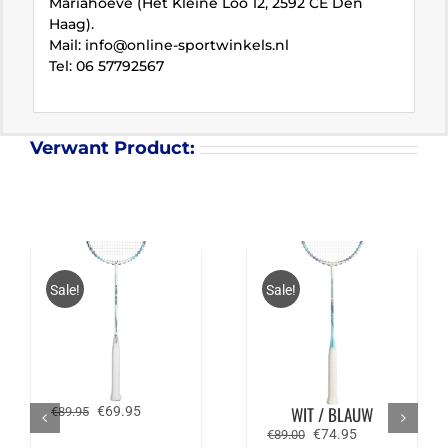
Mariahoeve (Het Kleine Loo 12, 2592 CE Den
Haag).
Mail: info@online-sportwinkels.nl
Tel: 06 57792567
Verwant Product:
Sale!
Sale!
FZ FORZA ACE 300 –
VICTOR WRIST
BLAUW / WIT
ENHANCER 140 M –
Oorspronkelijke
Huidige
WIT / BLAUW
€
69.95
€
89.95
prijs
prijs
Oorspronkelijke
Huidige
€
74.95
€
89.00
was:
is: