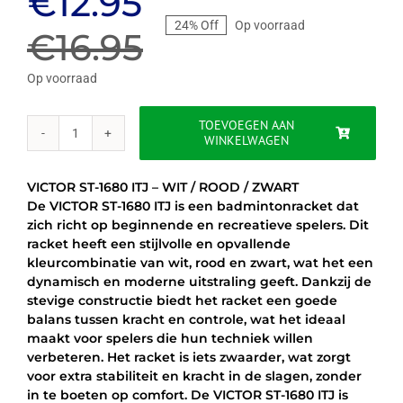
Oorspronkelijke
Huidige
€
12.95
24% Off
Op voorraad
prijs
prijs
€
16.95
was:
is:
Op voorraad
€16.95.
€12.95.
TOEVOEGEN AAN
WINKELWAGEN
VICTOR
ST-
1680
VICTOR ST-1680 ITJ – WIT / ROOD / ZWART
ITJ
De VICTOR ST-1680 ITJ is een badmintonracket dat
-
zich richt op beginnende en recreatieve spelers. Dit
WIT
racket heeft een stijlvolle en opvallende
/
kleurcombinatie van wit, rood en zwart, wat het een
ROOD
dynamisch en moderne uitstraling geeft. Dankzij de
/
stevige constructie biedt het racket een goede
ZWART
balans tussen kracht en controle, wat het ideaal
aantal
maakt voor spelers die hun techniek willen
verbeteren. Het racket is iets zwaarder, wat zorgt
voor extra stabiliteit en kracht in de slagen, zonder
in te boeten op comfort. De VICTOR ST-1680 ITJ is