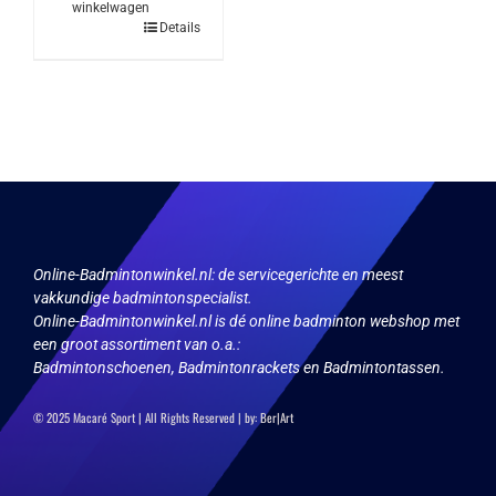
winkelwagen
Details
Online-Badmintonwinkel.nl:
de servicegerichte en meest
vakkundige badmintonspecialist.
Online-Badmintonwinkel.nl is dé online badminton webshop met
een groot assortiment van o.a.:
Badmintonschoenen, Badmintonrackets en Badmintontassen.
© 2025 Macaré Sport | All Rights Reserved | by:
Ber|Art