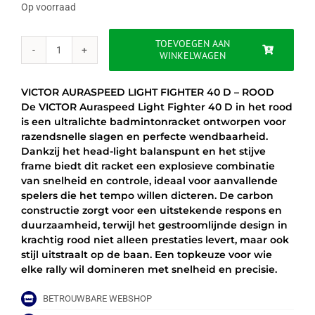
was:
is:
Op voorraad
€129.95.
€99.95.
TOEVOEGEN AAN
WINKELWAGEN
VICTOR
AURASPEED
LIGHT
VICTOR AURASPEED LIGHT FIGHTER 40 D – ROOD
FIGHTER
De VICTOR Auraspeed Light Fighter 40 D in het rood
40
is een ultralichte badmintonracket ontworpen voor
D
razendsnelle slagen en perfecte wendbaarheid.
-
Dankzij het head-light balanspunt en het stijve
ROOD
frame biedt dit racket een explosieve combinatie
aantal
van snelheid en controle, ideaal voor aanvallende
spelers die het tempo willen dicteren. De carbon
constructie zorgt voor een uitstekende respons en
duurzaamheid, terwijl het gestroomlijnde design in
krachtig rood niet alleen prestaties levert, maar ook
stijl uitstraalt op de baan. Een topkeuze voor wie
elke rally wil domineren met snelheid en precisie.
BETROUWBARE WEBSHOP