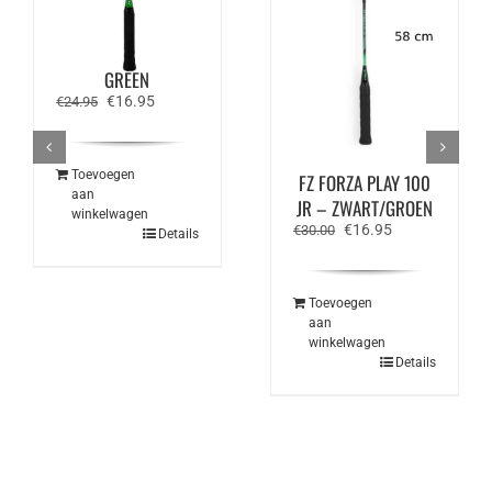
FZ FORZA DYNAMIC
6 JR – BRIGHT
GREEN
Oorspronkelijke
Huidige
€
16.95
€
24.95
prijs
prijs
was:
is:
€24.95.
€16.95.
Toevoegen
FZ FORZA PLAY 100
aan
JR – ZWART/GROEN
winkelwagen
Oorspronkelijke
Huidige
€
16.95
€
30.00
Details
prijs
prijs
was:
is:
€30.00.
€16.95.
Toevoegen
aan
winkelwagen
Details