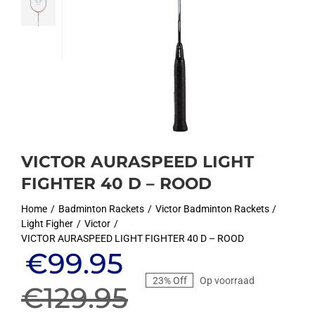
VICTOR AURASPEED LIGHT
FIGHTER 40 D – ROOD
Home
Badminton Rackets
Victor Badminton Rackets
Light Figher
Victor
VICTOR AURASPEED LIGHT FIGHTER 40 D – ROOD
Oorspronkelijke
Huidige
€
99.95
23% Off
Op voorraad
prijs
prijs
€
129.95