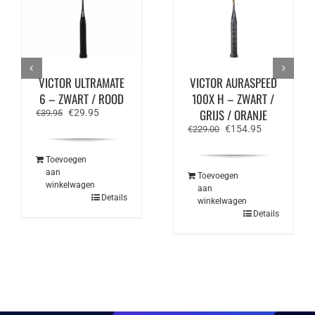
VICTOR ULTRAMATE
VICTOR AURASPEED
6 – ZWART / ROOD
100X H – ZWART /
Oorspronkelijke
Huidige
GRIJS / ORANJE
€
29.95
€
39.95
prijs
prijs
Oorspronkelijke
Huidige
€
154.95
€
229.00
was:
is:
prijs
prijs
€39.95.
€29.95.
was:
is:
Toevoegen
€229.00.
€154.95.
aan
Toevoegen
winkelwagen
aan
Details
winkelwagen
Details