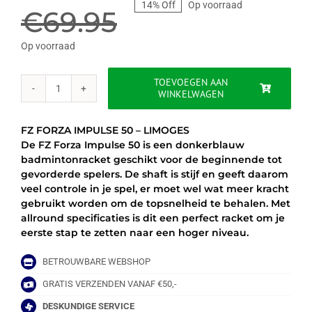
14% Off
Op voorraad
prijs
prijs
€
69.95
was:
is:
Op voorraad
€69.95.
€59.95.
TOEVOEGEN AAN
WINKELWAGEN
FZ
FORZA
IMPULSE
FZ FORZA IMPULSE 50 – LIMOGES
50
De FZ Forza Impulse 50 is een donkerblauw
-
badmintonracket geschikt voor de beginnende tot
LIMOGES
gevorderde spelers. De shaft is stijf en geeft daarom
aantal
veel controle in je spel, er moet wel wat meer kracht
gebruikt worden om de topsnelheid te behalen. Met
allround specificaties is dit een perfect racket om je
eerste stap te zetten naar een hoger niveau.
BETROUWBARE WEBSHOP
GRATIS VERZENDEN VANAF €50,-
DESKUNDIGE SERVICE