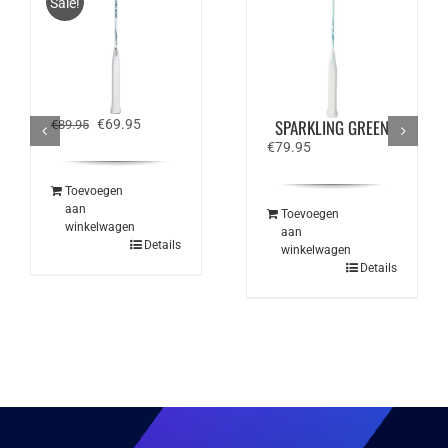
Sale!
FZ FORZA ACE 300 –
VICTOR THRUSTER K
BLAUW / WIT
280 EX – WIT /
Oorspronkelijke
Huidige
SPARKLING GREEN
€
69.95
€
89.95
prijs
prijs
€
79.95
was:
is:
€89.95.
€69.95.
Toevoegen
aan
Toevoegen
winkelwagen
aan
Details
winkelwagen
Details