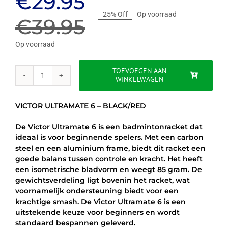
Oorspronkelijke
Huidige
€
29.95
25% Off
Op voorraad
prijs
prijs
€
39.95
was:
is:
Op voorraad
€39.95.
€29.95.
TOEVOEGEN AAN
WINKELWAGEN
VICTOR
ULTRAMATE
6
VICTOR ULTRAMATE 6 – BLACK/RED
-
ZWART
De Victor Ultramate 6 is een badmintonracket dat
/
ideaal is voor beginnende spelers. Met een carbon
ROOD
steel en een aluminium frame, biedt dit racket een
aantal
goede balans tussen controle en kracht. Het heeft
een isometrische bladvorm en weegt 85 gram. De
gewichtsverdeling ligt bovenin het racket, wat
voornamelijk ondersteuning biedt voor een
krachtige smash. De Victor Ultramate 6 is een
uitstekende keuze voor beginners en wordt
standaard bespannen geleverd.