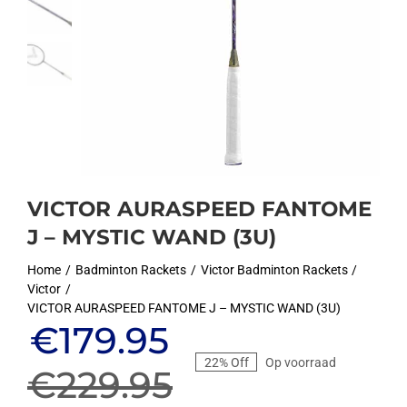
VICTOR AURASPEED FANTOME
J – MYSTIC WAND (3U)
Home
Badminton Rackets
Victor Badminton Rackets
Victor
VICTOR AURASPEED FANTOME J – MYSTIC WAND (3U)
Oorspronkelijke
Huidige
€
179.95
22% Off
Op voorraad
prijs
prijs
€
229.95