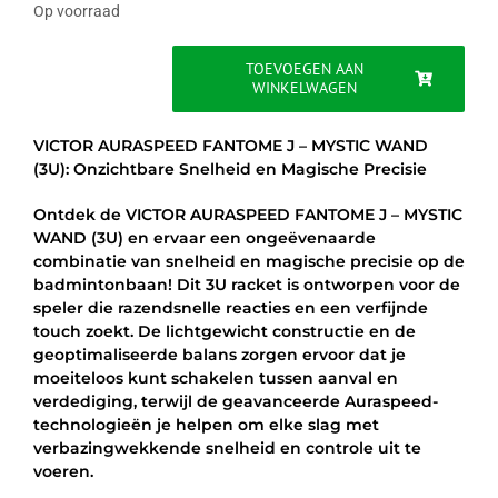
was:
is:
Op voorraad
€229.95.
€179.95.
TOEVOEGEN AAN
WINKELWAGEN
VICTOR
AURASPEED
FANTOME
VICTOR AURASPEED FANTOME J – MYSTIC WAND
J
(3U): Onzichtbare Snelheid en Magische Precisie
-
MYSTIC
Ontdek de VICTOR AURASPEED FANTOME J – MYSTIC
WAND
WAND (3U) en ervaar een ongeëvenaarde
(3U)
combinatie van snelheid en magische precisie op de
aantal
badmintonbaan! Dit 3U racket is ontworpen voor de
speler die razendsnelle reacties en een verfijnde
touch zoekt. De lichtgewicht constructie en de
geoptimaliseerde balans zorgen ervoor dat je
moeiteloos kunt schakelen tussen aanval en
verdediging, terwijl de geavanceerde Auraspeed-
technologieën je helpen om elke slag met
verbazingwekkende snelheid en controle uit te
voeren.