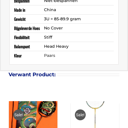
Bespannen
Niet-bespannen
Made in
China
Gewicht
3U = 85-89.9 gram
Bijgeleverde Hoes
No Cover
Flexibiliteit
Stiff
Balanspunt
Head Heavy
Kleur
Paars
Verwant Product:
Sale!
Sale!