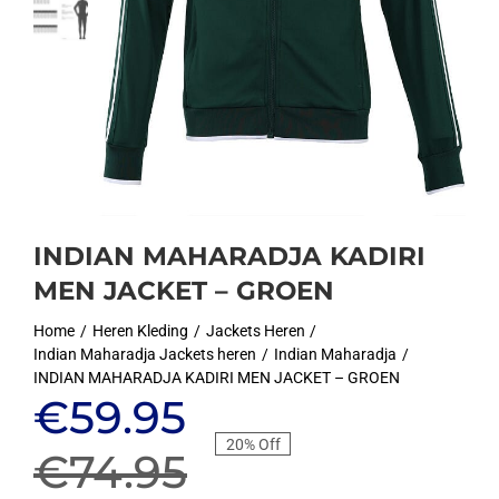
INDIAN MAHARADJA KADIRI
MEN JACKET – GROEN
Home
Heren Kleding
Jackets Heren
Indian Maharadja Jackets heren
Indian Maharadja
INDIAN MAHARADJA KADIRI MEN JACKET – GROEN
Oorspronkelijke
Huidige
€
59.95
20% Off
prijs
prijs
€
74.95