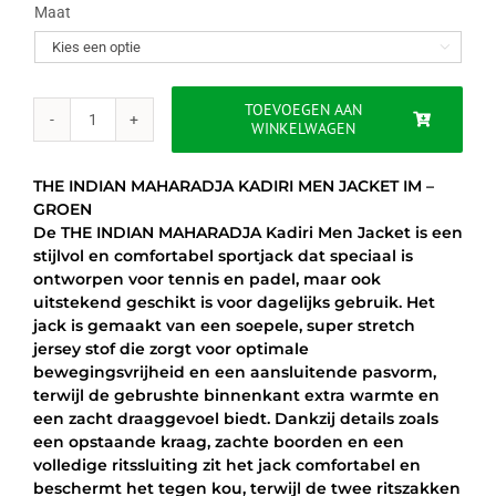
was:
is:
Maat

€74.95.
€59.95.
TOEVOEGEN AAN
WINKELWAGEN
INDIAN
MAHARADJA
KADIRI
THE INDIAN MAHARADJA KADIRI MEN JACKET IM –
MEN
GROEN
JACKET
De THE INDIAN MAHARADJA Kadiri Men Jacket is een
-
stijlvol en comfortabel sportjack dat speciaal is
GROEN
ontworpen voor tennis en padel, maar ook
aantal
uitstekend geschikt is voor dagelijks gebruik. Het
jack is gemaakt van een soepele, super stretch
jersey stof die zorgt voor optimale
bewegingsvrijheid en een aansluitende pasvorm,
terwijl de gebrushte binnenkant extra warmte en
een zacht draaggevoel biedt. Dankzij details zoals
een opstaande kraag, zachte boorden en een
volledige ritssluiting zit het jack comfortabel en
beschermt het tegen kou, terwijl de twee ritszakken