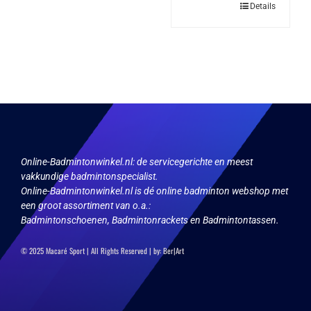
Dit
Details
worden
product
op
heeft
de
meerdere
productpagina
variaties.
Deze
optie
kan
gekozen
worden
op
de
productpagina
Online-Badmintonwinkel.nl:
de servicegerichte en meest
vakkundige badmintonspecialist.
Online-Badmintonwinkel.nl is dé online badminton webshop met
een groot assortiment van o.a.:
Badmintonschoenen, Badmintonrackets en Badmintontassen.
© 2025 Macaré Sport | All Rights Reserved | by:
Ber|Art