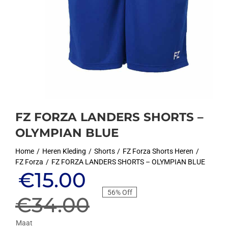
FZ FORZA LANDERS SHORTS –
OLYMPIAN BLUE
Home
Heren Kleding
Shorts
FZ Forza Shorts Heren
FZ Forza
FZ FORZA LANDERS SHORTS – OLYMPIAN BLUE
Oorspronkelijke
Huidige
€
15.00
56% Off
prijs
prijs
€
34.00
Maat