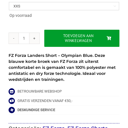
was:
is:

€34.00.
€15.00.
Op voorraad
TOEVOEGEN AAN
WINKELWAGEN
FZ
FORZA
LANDERS
FZ Forza Landers Short – Olympian Blue. Deze
SHORTS
blauwe korte broek van FZ Forza zit uiterst
-
comfortabel en is gemaakt van 100% polyester met
OLYMPIAN
antistatic en dry forze technologie. Ideaal voor
BLUE
wedstrijden en trainingen.
aantal
BETROUWBARE WEBSHOP
GRATIS VERZENDEN VANAF €50,-
DESKUNDIGE SERVICE