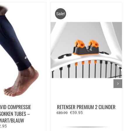
Sale!
VID COMPRESSIE
RETENSER PREMIUM 2 CILINDER
SOKKEN TUBES –
Oorspronkelijke
Huidige
€
59.95
€
89.99
prijs
prijs
WART/BLAUW
was:
is:
spronkelijke
Huidige
2.95
€89.99.
€59.95.
s
prijs