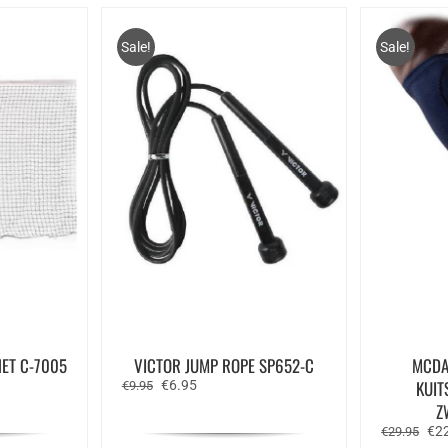
Sale!
Sale!
ET C-7005
VICTOR JUMP ROPE SP652-C
MCDA
e
Oorspronkelijke
Huidige
KUIT
€
6.95
€
9.95
prijs
prijs
Z
was:
is:
Oor
€
2
€9.95.
€6.95.
€
29.95
prij