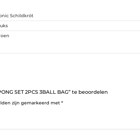
onic Schildkröt
tuks
roen
ONG SET 2PCS 3BALL BAG” te beoordelen
elden zijn gemarkeerd met
*