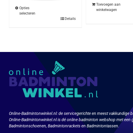
€29.95.
€22.95.
Toevoegen aan
Opties
winkelwagen
selecteren
Dit
Details
product
heeft
meerdere
variaties.
Deze
optie
kan
gekozen
worden
op
de
productpagina
Online-Badmintonwinkel.nl:
de servicegerichte en meest vakkundige b
Online-Badmintonwinkel.nl is dé online badminton webshop met een g
Badmintonschoenen, Badmintonrackets en Badmintontassen.