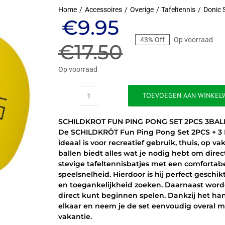
Home
Accessoires
Overige
Tafeltennis
Donic 
Oorspronkeli
Huidige
€
9.95
43% Off
Op voorraad
prijs
prijs
€
17.50
was:
is:
Op voorraad
€17.50.
€9.95.
TOEVOEGEN AAN WINKEL
SCHILDKROT
FUN
SCHILDKROT FUN PING PONG SET 2PCS 3BAL
PING
De SCHILDKRÖT Fun Ping Pong Set 2PCS + 3 B
PONG
ideaal is voor recreatief gebruik, thuis, op v
SET
ballen biedt alles wat je nodig hebt om direc
2PCS
stevige tafeltennisbatjes met een comfortab
3BALL
speelsnelheid. Hierdoor is hij perfect geschik
BAG
en toegankelijkheid zoeken. Daarnaast worden
aantal
direct kunt beginnen spelen. Dankzij het hand
elkaar en neem je de set eenvoudig overal m
vakantie.