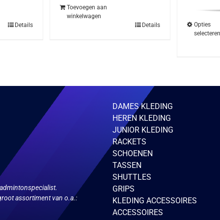
was
Toevoegen aan
€29
winkelwagen
Opties
Details
Details
selectere
DAMES KLEDING
HEREN KLEDING
JUNIOR KLEDING
RACKETS
SCHOENEN
TASSEN
SHUTTLES
admintonspecialist.
GRIPS
root assortiment van o.a.:
KLEDING ACCESSOIRES
ACCESSOIRES