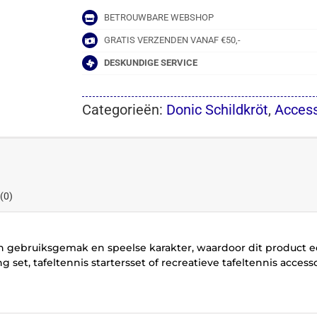
BETROUWBARE WEBSHOP
GRATIS VERZENDEN VANAF €50,-
DESKUNDIGE SERVICE
Categorieën:
Donic Schildkröt
,
Access
(0)
 gebruiksgemak en speelse karakter, waardoor dit product e
set, tafeltennis startersset of recreatieve tafeltennis accesso