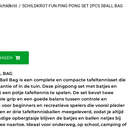
Schildkröt
SCHILDKROT FUN PING PONG SET 2PCS 3BALL BAG
jke
WAGEN
L BAG
all Bag is een complete en compacte tafeltennisset die
akantie of in de tuin. Deze pingpong set met batjes en
t een potje tafeltennis te spelen. De set bevat twee
ele grip en een goede balans tussen controle en
t voor beginners en recreatieve spelers die vooral plezier
 er drie tafeltennisballen meegeleverd, zodat je altijd
ige opbergtasje blijven de batjes en ballen netjes bij
ee naartoe. Ideaal voor onderweg, op school, camping of