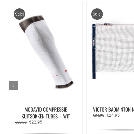
Sale!
Sale!
MCDAVID COMPRESSIE
VICTOR BADMINTON N
KUITSOKKEN TUBES – WIT
Oorspronkelijk
Huidige
€
24.95
€
34.95
prijs
prijs
Oorspronkelijke
Huidige
€
22.95
€
29.95
was:
is:
prijs
prijs
€34.95.
€24.95.
was:
is: