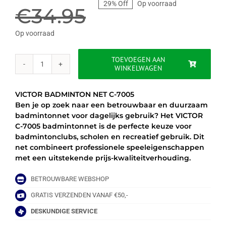
29% Off
Op voorraad
prijs
prijs
€
34.95
was:
is:
Op voorraad
€34.95.
€24.95.
TOEVOEGEN AAN
WINKELWAGEN
VICTOR
BADMINTON
NET
VICTOR BADMINTON NET C-7005
C-
Ben je op zoek naar een betrouwbaar en duurzaam
7005
badmintonnet voor dagelijks gebruik? Het VICTOR
aantal
C-7005 badmintonnet is de perfecte keuze voor
badmintonclubs, scholen en recreatief gebruik. Dit
net combineert professionele speeleigenschappen
met een uitstekende prijs-kwaliteitverhouding.
BETROUWBARE WEBSHOP
GRATIS VERZENDEN VANAF €50,-
DESKUNDIGE SERVICE