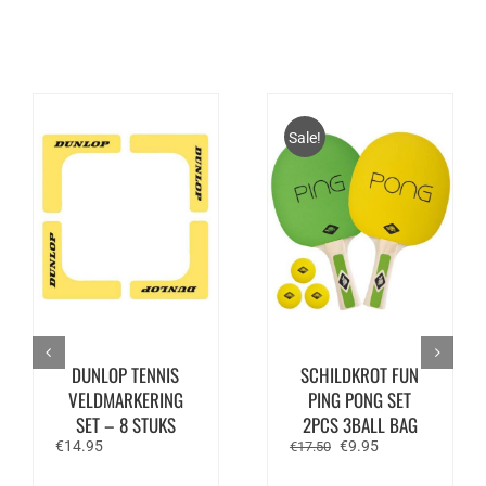
Sale!
DUNLOP TENNIS
SCHILDKROT FUN
VELDMARKERING
PING PONG SET
SET – 8 STUKS
2PCS 3BALL BAG
Oorspronkelijke
Huidige
€
14.95
€
9.95
€
17.50
prijs
prijs
was:
is: