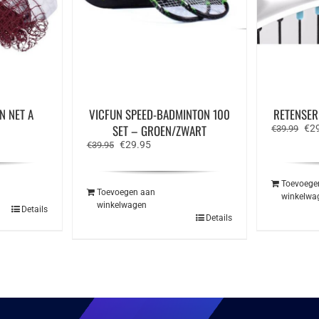
N NET A
VICFUN SPEED-BADMINTON 100
RETENSER
SET – GROEN/ZWART
Oor
€
2
€
39.99
prij
Oorspronkelijke
Huidige
€
29.95
€
39.95
was
prijs
prijs
€39
was:
is:
€39.95.
€29.95.
Toevoege
Toevoegen aan
winkelwa
winkelwagen
Details
Details