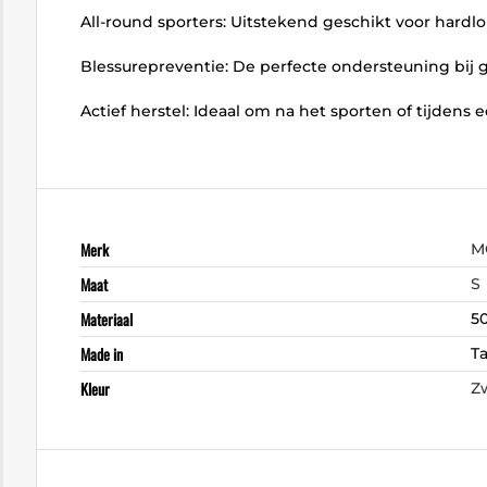
All-round sporters: Uitstekend geschikt voor hardlop
Blessurepreventie: De perfecte ondersteuning bij 
Actief herstel: Ideaal om na het sporten of tijdens
Merk
M
Maat
S
Materiaal
50
Made in
T
Kleur
Z