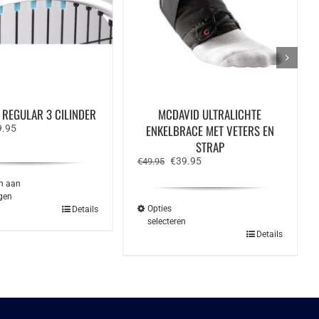
 REGULAR 3 CILINDER
MCDAVID ULTRALICHTE
spronkelijke
Huidige
ENKELBRACE MET VETERS EN
9.95
s
prijs
STRAP
:
is:
Oorspronkelijke
Huidige
€
39.95
.99.
€29.95.
€
49.95
prijs
prijs
was:
is:
n aan
€49.95.
€39.95.
gen
Opties
Details
selecteren
Dit
Details
product
heeft
meerdere
variaties.
Deze
optie
kan