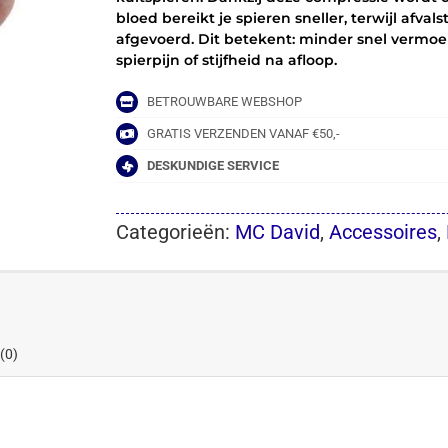
bloed bereikt je spieren sneller, terwijl afv
afgevoerd. Dit betekent: minder snel vermoe
spierpijn of stijfheid na afloop.
BETROUWBARE WEBSHOP
GRATIS VERZENDEN VANAF €50,-
DESKUNDIGE SERVICE
Categorieën:
MC David
,
Accessoires
,
(0)