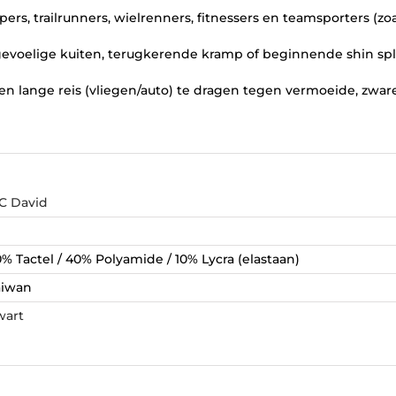
ers, trailrunners, wielrenners, fitnessers en teamsporters (zo
gevoelige kuiten, terugkerende kramp of beginnende shin spli
 een lange reis (vliegen/auto) te dragen tegen vermoeide, zwar
C David
% Tactel / 40% Polyamide / 10% Lycra (elastaan)
aiwan
wart