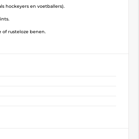
als hockeyers en voetballers).
nts.
e of rusteloze benen.