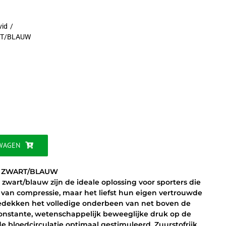
vid
RT/BLAUW
jke
WAGEN
– ZWART/BLAUW
wart/blauw zijn de ideale oplossing voor sporters die
 van compressie, maar het liefst hun eigen vertrouwde
bedekken het volledige onderbeen van net boven de
constante, wetenschappelijk beweeglijke druk op de
e bloedcirculatie optimaal gestimuleerd. Zuurstofrijk