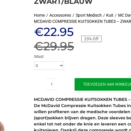
ZWART/BLAUW
Home
Accessoires
Sport Medisch
Kuit
MC Da
MCDAVID COMPRESSIE KUITSOKKEN TUBES – ZWA
Oorspronkeli
Huidige
€
22.95
23% Off
prijs
prijs
€
29.95
was:
is:
Maat
€29.95.
€22.95.
TOEVOEGEN AAN WINKEL
MCDAVID
COMPRESSIE
MCDAVID COMPRESSIE KUITSOKKEN TUBES 
KUITSOKKEN
De McDavid Compressie Kuitsokken Tubes in z
TUBES
willen profiteren van de medische voordelen
-
(sport)sokken blijven dragen. Deze sleeves 
ZWART/BLAUW
enkel tot net onder de knie en leveren een 
aantal
kuitspieren. Dankzij deze compressie wordt d