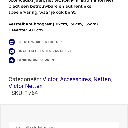
voor wedstrijden, het VICTOR Mini Badminton Net
biedt een betrouwbare en authentieke
speelervaring, waar je ook bent.
Verstelbare hoogtes: (107cm, 130cm, 155cm).
Breedte: 300 cm.
BETROUWBARE WEBSHOP
GRATIS VERZENDEN VANAF €50,-
DESKUNDIGE SERVICE
Categorieën:
Victor
,
Accessoires
,
Netten
,
Victor Netten
SKU:
1764
Aanvullende informatie