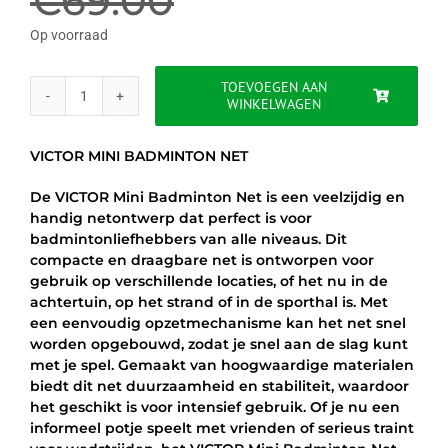
€
69.00
was:
is:
Op voorraad
€69.00.
€59.95.
TOEVOEGEN AAN
WINKELWAGEN
VICTOR
MINI
BADMINTON
VICTOR MINI BADMINTON NET
NET
aantal
De VICTOR Mini Badminton Net is een veelzijdig en
handig netontwerp dat perfect is voor
badmintonliefhebbers van alle niveaus. Dit
compacte en draagbare net is ontworpen voor
gebruik op verschillende locaties, of het nu in de
achtertuin, op het strand of in de sporthal is. Met
een eenvoudig opzetmechanisme kan het net snel
worden opgebouwd, zodat je snel aan de slag kunt
met je spel. Gemaakt van hoogwaardige materialen
biedt dit net duurzaamheid en stabiliteit, waardoor
het geschikt is voor intensief gebruik. Of je nu een
informeel potje speelt met vrienden of serieus traint