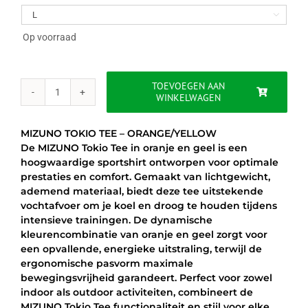
was:
is:

€19.95.
€14.95.
Op voorraad
TOEVOEGEN AAN
WINKELWAGEN
MIZUNO
TOKIO
TEE
MIZUNO TOKIO TEE – ORANGE/YELLOW
-
De MIZUNO Tokio Tee in oranje en geel is een
ORANGE/YELLOW
hoogwaardige sportshirt ontworpen voor optimale
aantal
prestaties en comfort. Gemaakt van lichtgewicht,
ademend materiaal, biedt deze tee uitstekende
vochtafvoer om je koel en droog te houden tijdens
intensieve trainingen. De dynamische
kleurencombinatie van oranje en geel zorgt voor
een opvallende, energieke uitstraling, terwijl de
ergonomische pasvorm maximale
bewegingsvrijheid garandeert. Perfect voor zowel
indoor als outdoor activiteiten, combineert de
MIZUNO Tokio Tee functionaliteit en stijl voor elke