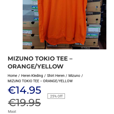
MIZUNO TOKIO TEE –
ORANGE/YELLOW
Home
Heren Kleding
Shirt Heren
Mizuno
MIZUNO TOKIO TEE – ORANGE/YELLOW
Oorspronkelijke
Huidige
€
14.95
25% Off
prijs
prijs
€
19.95
Maat