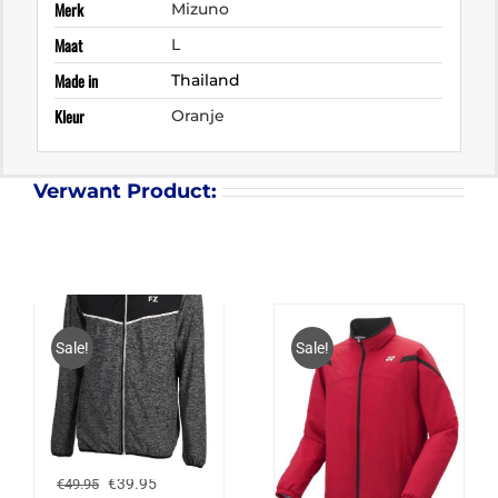
Merk
Mizuno
Maat
L
Made in
Thailand
Kleur
Oranje
Verwant Product:
Sale!
Sale!
FZ FORZA HEREFORD
JACKET
Oorspronkelijke
Huidige
€
39.95
€
49.95