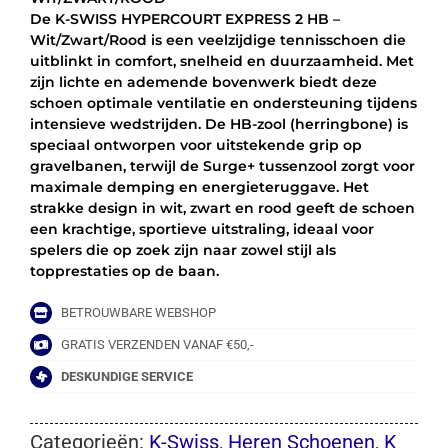
2
De K-SWISS HYPERCOURT EXPRESS 2 HB –
HB
Wit/Zwart/Rood is een veelzijdige tennisschoen die
-
uitblinkt in comfort, snelheid en duurzaamheid. Met
WIT/ZWART/ROOD
zijn lichte en ademende bovenwerk biedt deze
aantal
schoen optimale ventilatie en ondersteuning tijdens
intensieve wedstrijden. De HB-zool (herringbone) is
speciaal ontworpen voor uitstekende grip op
gravelbanen, terwijl de Surge+ tussenzool zorgt voor
maximale demping en energieteruggave. Het
strakke design in wit, zwart en rood geeft de schoen
een krachtige, sportieve uitstraling, ideaal voor
spelers die op zoek zijn naar zowel stijl als
topprestaties op de baan.
BETROUWBARE WEBSHOP
GRATIS VERZENDEN VANAF €50,-
DESKUNDIGE SERVICE
Categorieën:
K-Swiss
,
Heren Schoenen
,
K