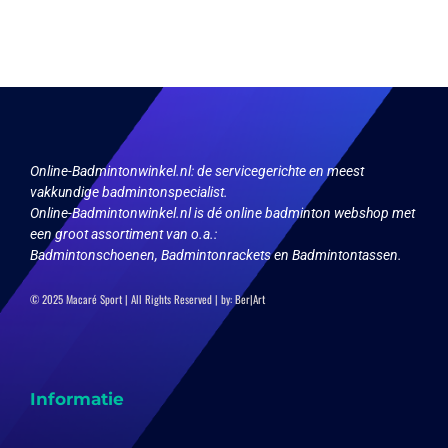
variaties.
variaties.
Deze
Deze
optie
optie
kan
kan
gekozen
gekozen
worden
worden
op
op
de
de
productpagina
productpagina
Online-Badmintonwinkel.nl:
de servicegerichte en meest
vakkundige badmintonspecialist.
Online-Badmintonwinkel.nl is dé online badminton webshop met
een groot assortiment van o.a.:
Badmintonschoenen, Badmintonrackets en Badmintontassen.
© 2025 Macaré Sport | All Rights Reserved | by:
Ber|Art
Informatie