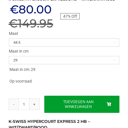
Oorspronkelijke
Huidige
€
80.00
47% Off
prijs
prijs
€
149.95
was:
is:
Maat

€149.95.
€80.00.
Maat in cm

Maat in cm: 29
Op voorraad
TOEVOEGEN AAN
WINKELWAGEN
K-
SWISS
HYPERCOURT
K-SWISS HYPERCOURT EXPRESS 2 HB –
EXPRESS
WIT/ZWART/ROOD