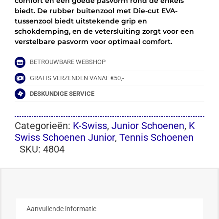
comfort en een goede pasvorm rond de enkels
biedt. De rubber buitenzool met Die-cut EVA-
tussenzool biedt uitstekende grip en
schokdemping, en de vetersluiting zorgt voor een
verstelbare pasvorm voor optimaal comfort.
BETROUWBARE WEBSHOP
GRATIS VERZENDEN VANAF €50,-
DESKUNDIGE SERVICE
Categorieën:
K-Swiss
,
Junior Schoenen
,
K
Swiss Schoenen Junior
,
Tennis Schoenen
SKU:
4804
Aanvullende informatie