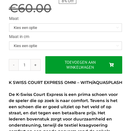
8% Off
prijs
prijs
€
60.00
was:
is:
Maat

€60.00.
€54.95.
Maat in cm

TOEVOEGEN AAN
WINKELWAGEN
K-
SWISS
COURT
K SWISS COURT EXPRESS OMNI – WITH/AQUASPLASH
EXPRESS
STRAP
De K-Swiss Court Express is een prima schoen voor
OMNI
de speler die op zoek is naar comfort. Tevens is het
-
een schoen die er goed uitziet op het veld of op
WHITE/AQUASPLASH
straat, en dat tegen een betaalbare prijs. Het
aantal
lederen bovenstuk zorgt voor duurzaamheid en
ondersteuning, terwijl de textiel kraagvoering