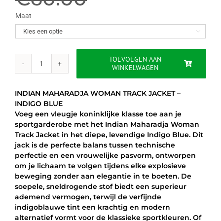
was:
is:
Maat

€60.00.
€51.95.
TOEVOEGEN AAN
WINKELWAGEN
INDIAN
MAHARADJA
WOMAN
INDIAN MAHARADJA WOMAN TRACK JACKET –
TRACK
INDIGO BLUE
JACKET
Voeg een vleugje koninklijke klasse toe aan je
-
sportgarderobe met het Indian Maharadja Woman
INDIGO
Track Jacket in het diepe, levendige Indigo Blue. Dit
BLUE
jack is de perfecte balans tussen technische
aantal
perfectie en een vrouwelijke pasvorm, ontworpen
om je lichaam te volgen tijdens elke explosieve
beweging zonder aan elegantie in te boeten. De
soepele, sneldrogende stof biedt een superieur
ademend vermogen, terwijl de verfijnde
indigoblauwe tint een krachtig en modern
alternatief vormt voor de klassieke sportkleuren. Of