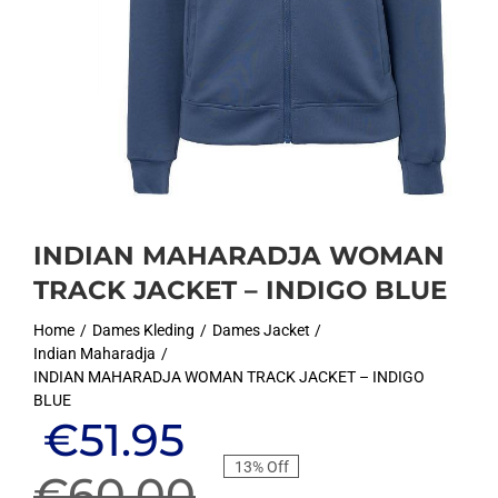
INDIAN MAHARADJA WOMAN
TRACK JACKET – INDIGO BLUE
Home
Dames Kleding
Dames Jacket
Indian Maharadja
INDIAN MAHARADJA WOMAN TRACK JACKET – INDIGO
BLUE
Oorspronkelijke
Huidige
€
51.95
13% Off
prijs
prijs
€
60.00