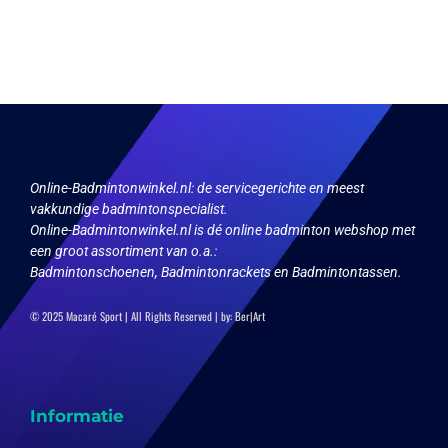
meerdere
productpagina
variaties.
Deze
optie
kan
gekozen
worden
op
de
productpagina
Online-Badmintonwinkel.nl:
de servicegerichte en meest
vakkundige badmintonspecialist.
Online-Badmintonwinkel.nl is dé online badminton webshop met
een groot assortiment van o.a.:
Badmintonschoenen, Badmintonrackets en Badmintontassen.
© 2025 Macaré Sport | All Rights Reserved | by:
Ber|Art
Informatie