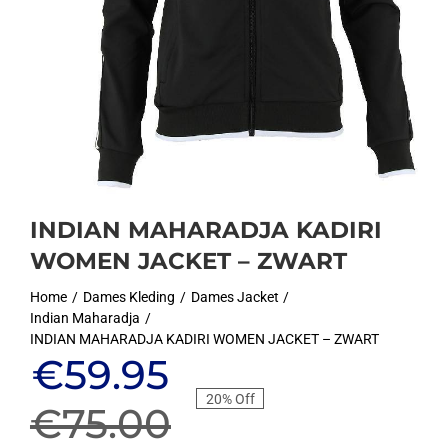
INDIAN MAHARADJA KADIRI
WOMEN JACKET – ZWART
Home
Dames Kleding
Dames Jacket
Indian Maharadja
INDIAN MAHARADJA KADIRI WOMEN JACKET – ZWART
Oorspronkelijke
Huidige
€
59.95
20% Off
prijs
prijs
€
75.00