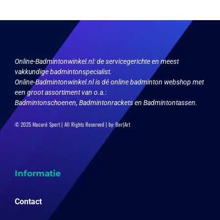
kan
gekozen
worden
op
de
productpagina
Online-Badmintonwinkel.nl:
de servicegerichte en meest
vakkundige badmintonspecialist.
Online-Badmintonwinkel.nl is dé online badminton webshop met
een groot assortiment van o.a.:
Badmintonschoenen, Badmintonrackets en Badmintontassen.
© 2025 Macaré Sport | All Rights Reserved | by:
Ber|Art
Informatie
Contact