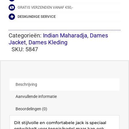
GRATIS VERZENDEN VANAF €50,-
DESKUNDIGE SERVICE
Categorieën:
Indian Maharadja
,
Dames
Jacket
,
Dames Kleding
SKU:
5847
Beschrijving
Aanvullende informatie
Beoordelingen (0)
Dit stijlvolle en comfortabele jack is speciaal
ontwikkelt voor tennis/padel maar kan ook