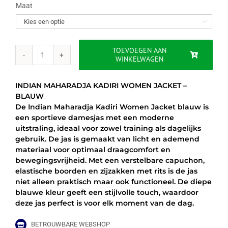
was:
is:
Maat

€75.00.
€59.95.
TOEVOEGEN AAN
WINKELWAGEN
INDIAN
MAHARADJA
KADIRI
INDIAN MAHARADJA KADIRI WOMEN JACKET –
WOMEN
BLAUW
JACKET
De Indian Maharadja Kadiri Women Jacket blauw is
–
een sportieve damesjas met een moderne
BLAUW
uitstraling, ideaal voor zowel training als dagelijks
aantal
gebruik. De jas is gemaakt van licht en ademend
materiaal voor optimaal draagcomfort en
bewegingsvrijheid. Met een verstelbare capuchon,
elastische boorden en zijzakken met rits is de jas
niet alleen praktisch maar ook functioneel. De diepe
blauwe kleur geeft een stijlvolle touch, waardoor
deze jas perfect is voor elk moment van de dag.
BETROUWBARE WEBSHOP