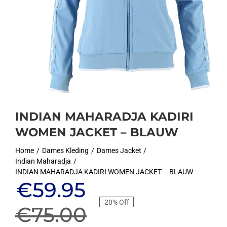
INDIAN MAHARADJA KADIRI
WOMEN JACKET – BLAUW
Home
Dames Kleding
Dames Jacket
Indian Maharadja
INDIAN MAHARADJA KADIRI WOMEN JACKET – BLAUW
Oorspronkelijke
Huidige
€
59.95
20% Off
prijs
prijs
€
75.00