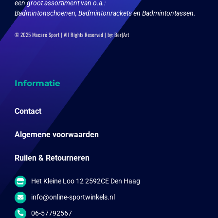
een groot assortiment van o.a.:
Badmintonschoenen, Badmintonrackets en Badmintontassen.
© 2025 Macaré Sport | All Rights Reserved | by:
Ber|Art
Informatie
Contact
Algemene voorwaarden
Ruilen & Retourneren
Het Kleine Loo 12 2592CE Den Haag
info@online-sportwinkels.nl
06-57792567