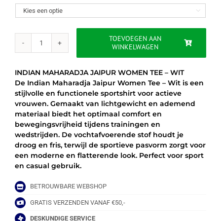
was:
is:

€35.00.
€29.95.
TOEVOEGEN AAN
WINKELWAGEN
INDIAN
MAHARADJA
JAIPUR
INDIAN MAHARADJA JAIPUR WOMEN TEE – WIT
WOMEN
De Indian Maharadja Jaipur Women Tee – Wit is een
TEE
stijlvolle en functionele sportshirt voor actieve
–
vrouwen. Gemaakt van lichtgewicht en ademend
WIT
materiaal biedt het optimaal comfort en
aantal
bewegingsvrijheid tijdens trainingen en
wedstrijden. De vochtafvoerende stof houdt je
droog en fris, terwijl de sportieve pasvorm zorgt voor
een moderne en flatterende look. Perfect voor sport
en casual gebruik.
BETROUWBARE WEBSHOP
GRATIS VERZENDEN VANAF €50,-
DESKUNDIGE SERVICE