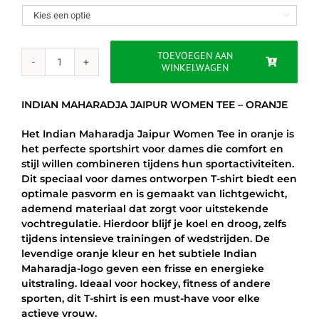
was:
is:

€35.00.
€29.95.
TOEVOEGEN AAN
WINKELWAGEN
INDIAN
MAHARADJA
JAIPUR
INDIAN MAHARADJA JAIPUR WOMEN TEE – ORANJE
WOMEN
TEE
Het Indian Maharadja Jaipur Women Tee in oranje is
–
het perfecte sportshirt voor dames die comfort en
ORANJE
stijl willen combineren tijdens hun sportactiviteiten.
aantal
Dit speciaal voor dames ontworpen T-shirt biedt een
optimale pasvorm en is gemaakt van lichtgewicht,
ademend materiaal dat zorgt voor uitstekende
vochtregulatie. Hierdoor blijf je koel en droog, zelfs
tijdens intensieve trainingen of wedstrijden. De
levendige oranje kleur en het subtiele Indian
Maharadja-logo geven een frisse en energieke
uitstraling. Ideaal voor hockey, fitness of andere
sporten, dit T-shirt is een must-have voor elke
actieve vrouw.