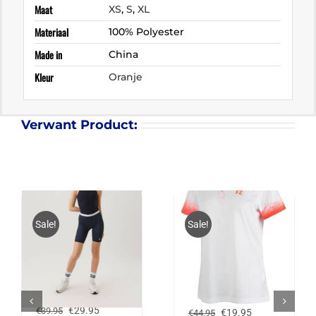
Maat
XS
,
S
,
XL
Materiaal
100% Polyester
Made in
China
Kleur
Oranje
Verwant Product:
Sale!
Sale!
BJÖRN BORG BIKE
FZ FORZA DUDLEY
SHORTS TRUDY
POLO – WIT/CORAL
Oorspronkelijke
Huidige
€
29.95
€
39.95
Oorspronkelijke
Huidige
€
19.95
€
44.95