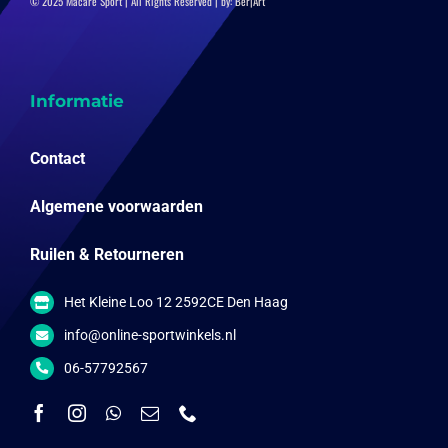
© 2025 Macaré Sport | All Rights Reserved | by:
Ber|Art
Informatie
Contact
Algemene voorwaarden
Ruilen & Retourneren
Het Kleine Loo 12 2592CE Den Haag
info@online-sportwinkels.nl
06-57792567