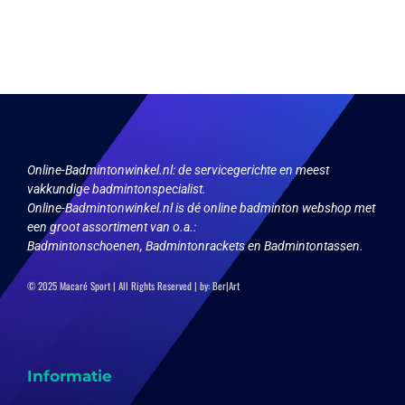
meerdere
productpagina
variaties.
Deze
optie
kan
gekozen
worden
op
de
productpagina
Online-Badmintonwinkel.nl:
de servicegerichte en meest
vakkundige badmintonspecialist.
Online-Badmintonwinkel.nl is dé online badminton webshop met
een groot assortiment van o.a.:
Badmintonschoenen, Badmintonrackets en Badmintontassen.
© 2025 Macaré Sport | All Rights Reserved | by:
Ber|Art
Informatie