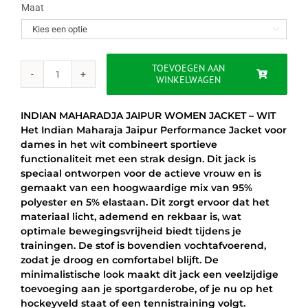
was:
is:
Maat

€60.00.
€51.95.
TOEVOEGEN AAN
WINKELWAGEN
INDIAN
MAHARADJA
JAIPUR
INDIAN MAHARADJA JAIPUR WOMEN JACKET – WIT
WOMEN
Het Indian Maharaja Jaipur Performance Jacket voor
JACKET
dames in het wit combineert sportieve
–
functionaliteit met een strak design. Dit jack is
WIT
speciaal ontworpen voor de actieve vrouw en is
aantal
gemaakt van een hoogwaardige mix van 95%
polyester en 5% elastaan. Dit zorgt ervoor dat het
materiaal licht, ademend en rekbaar is, wat
optimale bewegingsvrijheid biedt tijdens je
trainingen. De stof is bovendien vochtafvoerend,
zodat je droog en comfortabel blijft. De
minimalistische look maakt dit jack een veelzijdige
toevoeging aan je sportgarderobe, of je nu op het
hockeyveld staat of een tennistraining volgt.