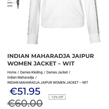
INDIAN MAHARADJA JAIPUR
WOMEN JACKET – WIT
Home
Dames Kleding
Dames Jacket
Indian Maharadja
INDIAN MAHARADJA JAIPUR WOMEN JACKET – WIT
Oorspronkelijke
Huidige
€
51.95
13% Off
prijs
prijs
€
60.00