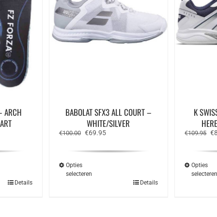
 – ARCH
BABOLAT SFX3 ALL COURT –
K SWIS
WART
WHITE/SILVER
HERE
e
Oorspronkelijke
Huidige
Oo
€
69.95
€
€
100.00
€
109.95
prijs
prijs
pr
was:
is:
wa
€100.00.
€69.95.
€1
Opties
Opties
selecteren
selectere
Dit
Details
Details
ct
product
heeft
ere
meerdere
ies.
variaties.