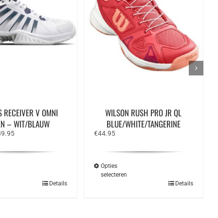
S RECEIVER V OMNI
WILSON RUSH PRO JR QL
N – WIT/BLAUW
BLUE/WHITE/TANGERINE
rspronkelijke
Huidige
89.95
€
44.95
ijs
prijs
s:
is:
09.95.
€89.95.
Opties
n
selecteren
Dit
Dit
Details
Details
product
product
heeft
heeft
meerdere
meerdere
variaties.
variaties.