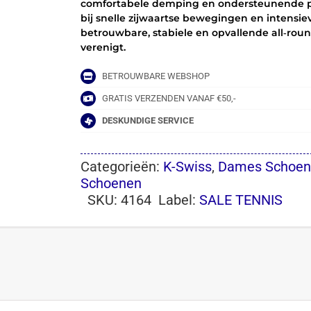
comfortabele demping en ondersteunende pas
BLACK/GOLD
bij snelle zijwaartse bewegingen en intensieve
aantal
betrouwbare, stabiele en opvallende all‑roun
verenigt.
BETROUWBARE WEBSHOP
GRATIS VERZENDEN VANAF €50,-
DESKUNDIGE SERVICE
Categorieën:
K-Swiss
,
Dames Schoen
Schoenen
SKU:
4164
Label:
SALE TENNIS