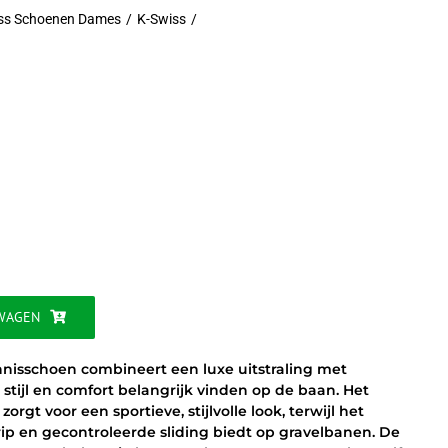
ss Schoenen Dames
K-Swiss
jke
WAGEN
nnisschoen combineert een luxe uitstraling met
e stijl en comfort belangrijk vinden op de baan. Het
gt voor een sportieve, stijlvolle look, terwijl het
p en gecontroleerde sliding biedt op gravelbanen. De