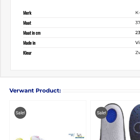
Merk
K
Maat
37
Maat in cm
23
Made in
V
Kleur
Z
Verwant Product:
Sale!
Sale!