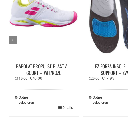
BABOLAT PROPULSE BLAST ALL
FZ FORZA INSOLE
COURT – WIT/ROZE
SUPPORT – Z
Oorspronkelijke
Huidige
Oorspronkelijk
Huidige
€
70.00
€
17.95
€
115.00
€
25.00
prijs
prijs
prijs
prijs
was:
is:
was:
is:
€115.00.
€70.00.
€25.00.
€17.95.
Opties
Opties
selecteren
selecteren
Dit
Dit
Details
product
produ
heeft
heeft
meerdere
meerd
variaties.
variat