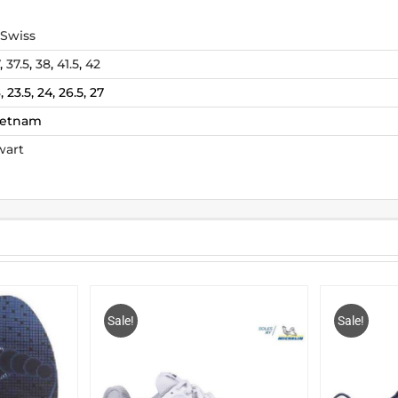
-Swiss
,
37.5
,
38
,
41.5
,
42
, 23.5, 24, 26.5, 27
ietnam
wart
Sale!
Sale!