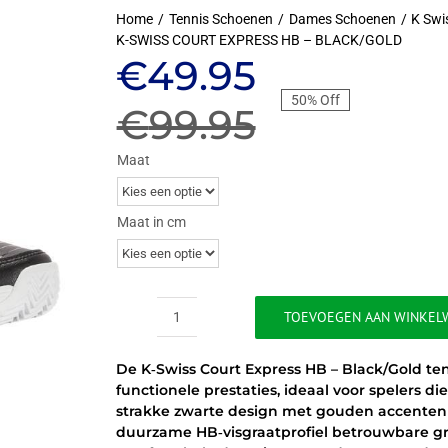
Home
Tennis Schoenen
Dames Schoenen
K Swi
K-SWISS COURT EXPRESS HB – BLACK/GOLD
Oorspronkeli
Huidige
€
49.95
50% Off
prijs
prijs
€
99.95
was:
is:
Maat
€99.95.
€49.95.
Maat in cm
TOEVOEGEN AAN WINKEL
K-
SWISS
De K‑Swiss Court Express HB – Black/Gold te
COURT
functionele prestaties, ideaal voor spelers di
EXPRESS
strakke zwarte design met gouden accenten zor
HB
duurzame HB‑visgraatprofiel betrouwbare gri
-