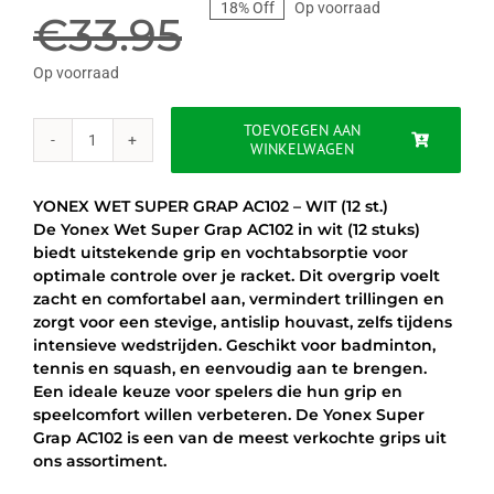
18% Off
Op voorraad
prijs
prijs
€
33.95
was:
is:
Op voorraad
€33.95.
€27.95.
TOEVOEGEN AAN
WINKELWAGEN
YONEX
WET
SUPER
YONEX WET SUPER GRAP AC102 – WIT (12 st.)
GRAP
De Yonex Wet Super Grap AC102 in wit (12 stuks)
AC102
biedt uitstekende grip en vochtabsorptie voor
-
optimale controle over je racket. Dit overgrip voelt
WIT
zacht en comfortabel aan, vermindert trillingen en
(12
zorgt voor een stevige, antislip houvast, zelfs tijdens
st.)
intensieve wedstrijden. Geschikt voor badminton,
aantal
tennis en squash, en eenvoudig aan te brengen.
Een ideale keuze voor spelers die hun grip en
speelcomfort willen verbeteren. De Yonex Super
Grap AC102 is een van de meest verkochte grips uit
ons assortiment.