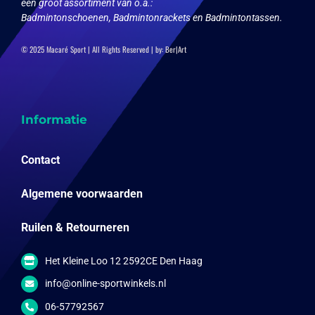
een groot assortiment van o.a.:
Badmintonschoenen, Badmintonrackets en Badmintontassen.
© 2025 Macaré Sport | All Rights Reserved | by:
Ber|Art
Informatie
Contact
Algemene voorwaarden
Ruilen & Retourneren
Het Kleine Loo 12 2592CE Den Haag
info@online-sportwinkels.nl
06-57792567