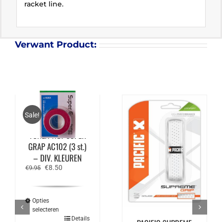
racket line.
Verwant Product:
Sale!
YONEX WET SUPER
GRAP AC102 (3 st.)
– DIV. KLEUREN
Oorspronkelijke
Huidige
€
8.50
€
9.95
prijs
prijs
was:
is:
€9.95.
€8.50.
Opties
selecteren
Dit
Details