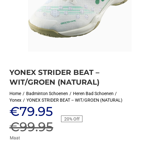
YONEX STRIDER BEAT –
WIT/GROEN (NATURAL)
Home
Badminton Schoenen
Heren Bad Schoenen
Yonex
YONEX STRIDER BEAT – WIT/GROEN (NATURAL)
Oorspronkelijke
Huidige
€
79.95
20% Off
prijs
prijs
€
99.95
Maat