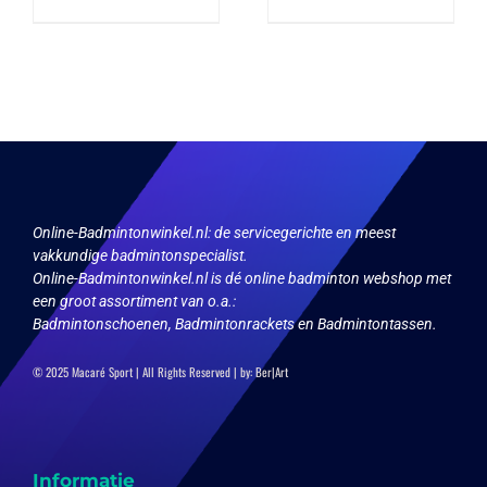
product
product
heeft
heeft
meerdere
meerdere
variaties.
variaties.
Deze
Deze
optie
optie
kan
kan
gekozen
gekozen
worden
worden
op
op
de
de
productpagina
productpagina
Online-Badmintonwinkel.nl:
de servicegerichte en meest
vakkundige badmintonspecialist.
Online-Badmintonwinkel.nl is dé online badminton webshop met
een groot assortiment van o.a.:
Badmintonschoenen, Badmintonrackets en Badmintontassen.
© 2025 Macaré Sport | All Rights Reserved | by:
Ber|Art
Informatie