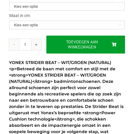
was:
is:

€99.95.
€79.95.
Maat in cm

TOEVOEGEN AAN
WINKELWAGEN
YONEX
STRIDER
BEAT
YONEX STRIDER BEAT – WIT/GROEN (NATURAL)
-
<p>Betreed de baan met comfort en stijl met de
WIT/GROEN
<strong>YONEX STRIDER BEAT – WIT/GROEN
(NATURAL)
(NATURAL)</strong> badmintonschoenen. Deze
aantal
allround schoenen zijn perfect voor zowel
beginnende als recreatieve spelers die op zoek zijn
naar een betrouwbare en comfortabele schoen
zonder in te leveren op prestaties. De Strider Beat is
uitgerust met Yonex’s beproefde <strong>Power
Cushion technologie</strong>, die schokken
absorbeert en de impactenergie omzet in een
soepele beweging voor je volgende stap, wat