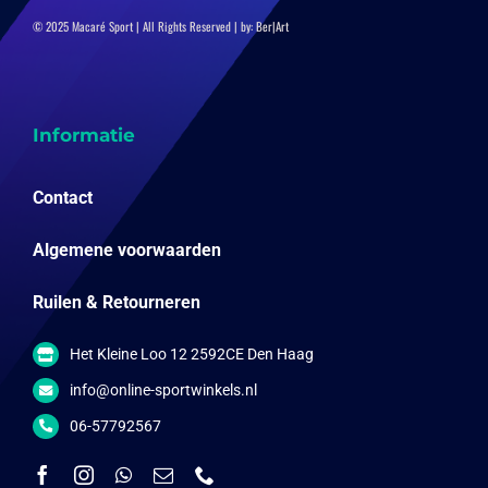
© 2025 Macaré Sport | All Rights Reserved | by:
Ber|Art
Informatie
Contact
Algemene voorwaarden
Ruilen & Retourneren
Het Kleine Loo 12 2592CE Den Haag
info@online-sportwinkels.nl
06-57792567