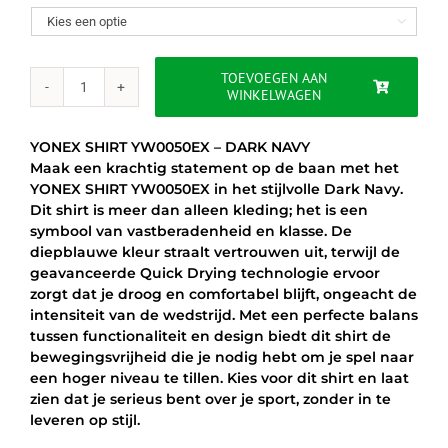
was:
is:

€45.00.
€35.95.
TOEVOEGEN AAN
WINKELWAGEN
YONEX
SHIRT
YW0050EX
YONEX SHIRT YW0050EX – DARK NAVY
-
Maak een krachtig statement op de baan met het
DARK
YONEX SHIRT YW0050EX in het stijlvolle Dark Navy.
NAVY
Dit shirt is meer dan alleen kleding; het is een
aantal
symbool van vastberadenheid en klasse. De
diepblauwe kleur straalt vertrouwen uit, terwijl de
geavanceerde Quick Drying technologie ervoor
zorgt dat je droog en comfortabel blijft, ongeacht de
intensiteit van de wedstrijd. Met een perfecte balans
tussen functionaliteit en design biedt dit shirt de
bewegingsvrijheid die je nodig hebt om je spel naar
een hoger niveau te tillen. Kies voor dit shirt en laat
zien dat je serieus bent over je sport, zonder in te
leveren op stijl.