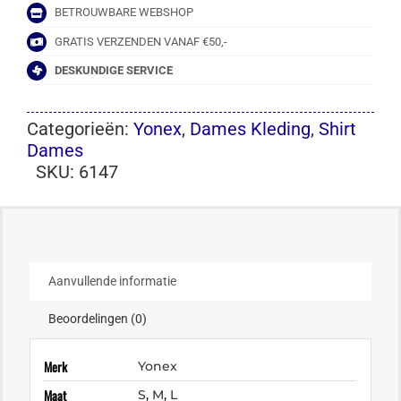
BETROUWBARE WEBSHOP
GRATIS VERZENDEN VANAF €50,-
DESKUNDIGE SERVICE
Categorieën:
Yonex
,
Dames Kleding
,
Shirt
Dames
SKU:
6147
Aanvullende informatie
Beoordelingen (0)
Merk
Yonex
Maat
S
,
M
,
L