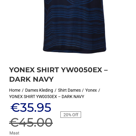
YONEX SHIRT YW0050EX –
DARK NAVY
Home
Dames Kleding
Shirt Dames
Yonex
YONEX SHIRT YW0050EX – DARK NAVY
Oorspronkelijke
Huidige
€
35.95
20% Off
prijs
prijs
€
45.00
Maat