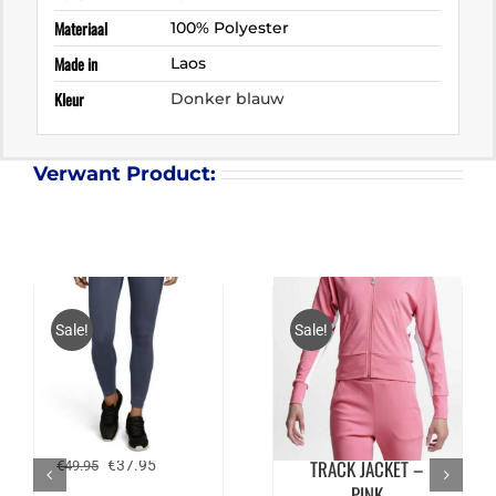
Materiaal
100% Polyester
Made in
Laos
Kleur
Donker blauw
Verwant Product:
Sale!
Sale!
BJÖRN BORG
BJÖRN BORG
CLAUDINE TIGHTS
SIGNATURE´81
Oorspronkelijke
Huidige
TRACK JACKET –
€
37.95
€
49.95
prijs
prijs
PINK