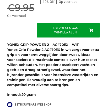
10% Off
Op voorraad
prijs
prijs
€
9.95
was:
is:
Op voorraad
€9.95.
€8.95.
TOEVOEGEN AAN
WINKELWAGEN
YONEX
GRIP
POWDER
YONEX GRIP POWDER 2 – AC470EX – WIT
2
Yonex Grip Powder 2 AC470EX in wit zorgt voor extra
-
grip en voorkomt wegglijden door zweet, ideaal
AC470EX
voor spelers die maximale controle over hun racket
-
willen behouden. Het poeder absorbeert vocht en
WIT
geeft een droog, stroef gevoel, waardoor het
aantal
bijzonder geschikt is voor intensieve wedstrijden en
trainingen. Eenvoudig aan te brengen en
compatibel met diverse sportgrips.
Inhoud: 20 gram
BETROUWBARE WEBSHOP