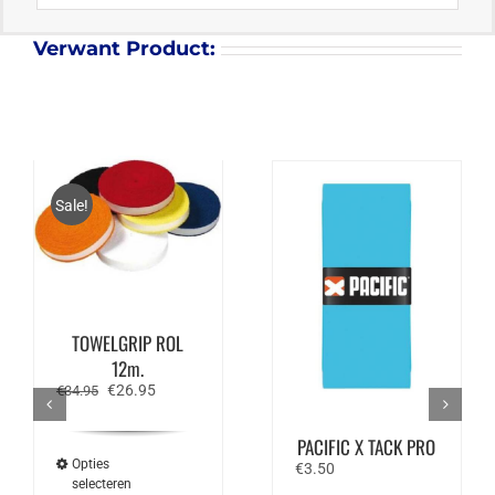
Verwant Product:
Sale!
VICTOR
FROTTEEGRIP /
TOWELGRIP ROL
12m.
Oorspronkelijke
Huidige
€
26.95
€
34.95
prijs
prijs
was:
is:
PACIFIC X TACK PRO
€34.95.
€26.95.
Opties
€
3.50
selecteren