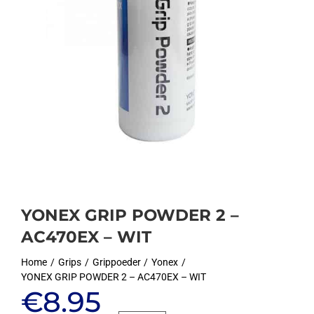
YONEX GRIP POWDER 2 –
AC470EX – WIT
Home
Grips
Grippoeder
Yonex
YONEX GRIP POWDER 2 – AC470EX – WIT
Oorspronkelijke
Huidige
€
8.95