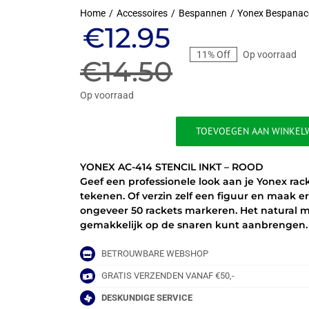
Home
Accessoires
Bespannen
Yonex Bespanac
Oorspronkeli
Huidige
€
12.95
11% Off
Op voorraad
prijs
prijs
€
14.50
was:
is:
Op voorraad
€14.50.
€12.95.
TOEVOEGEN AAN WINKEL
YONEX
AC-
YONEX AC-414 STENCIL INKT – ROOD
414
Geef een professionele look aan je Yonex rac
STENCIL
tekenen. Of verzin zelf een figuur en maak e
INKT
ongeveer 50 rackets markeren. Het natural mo
-
gemakkelijk op de snaren kunt aanbrengen. 
ROOD
aantal
BETROUWBARE WEBSHOP
GRATIS VERZENDEN VANAF €50,-
DESKUNDIGE SERVICE