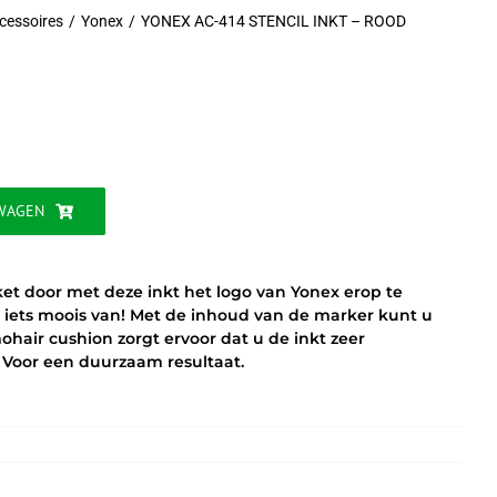
cessoires
Yonex
YONEX AC-414 STENCIL INKT – ROOD
jke
WAGEN
ket door met deze inkt het logo van Yonex erop te
r iets moois van! Met de inhoud van de marker kunt u
hair cushion zorgt ervoor dat u de inkt zeer
Voor een duurzaam resultaat.