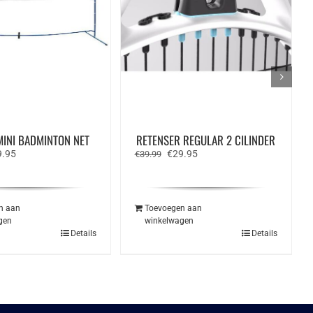
MINI BADMINTON NET
RETENSER REGULAR 2 CILINDER
spronkelijke
Huidige
Oorspronkelijke
Huidige
9.95
€
29.95
€
39.99
s
prijs
prijs
prijs
:
is:
was:
is:
.00.
€59.95.
€39.99.
€29.95.
n aan
Toevoegen aan
gen
winkelwagen
Details
Details