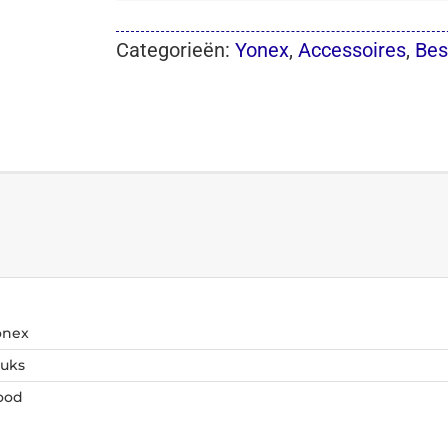
Categorieën:
Yonex
,
Accessoires
,
Be
onex
tuks
ood