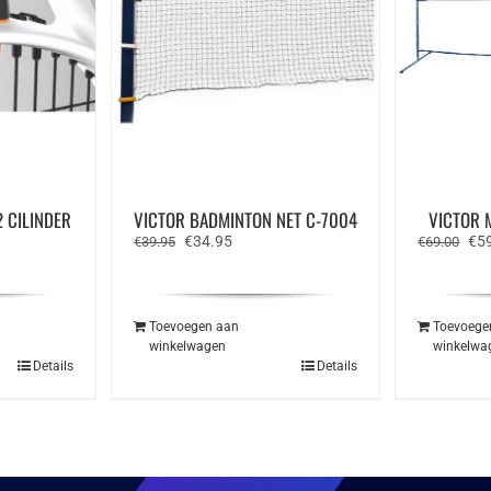
 CILINDER
VICTOR BADMINTON NET C-7004
VICTOR 
e
Oorspronkelijke
Huidige
Oor
€
34.95
€
5
€
39.95
€
69.00
prijs
prijs
prij
was:
is:
was
€39.95.
€34.95.
€69
Toevoegen aan
Toevoege
winkelwagen
winkelwa
Details
Details