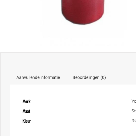
Aanvullende informatie
Beoordelingen (0)
Merk
Y
Maat
S
Kleur
R