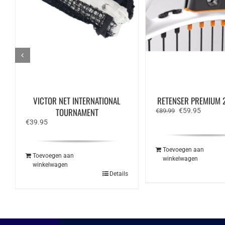
VICTOR NET INTERNATIONAL
RETENSER PREMIUM 2
TOURNAMENT
Oorspronkelijk
Huidige
€
59.95
€
89.99
prijs
prijs
€
39.95
was:
is:
€89.99.
€59.95.
Toevoegen aan
Toevoegen aan
winkelwagen
winkelwagen
Details