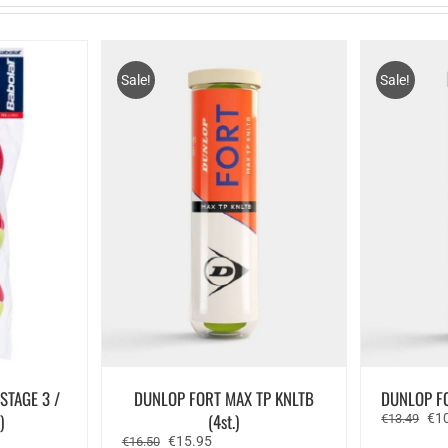
Sale!
Sale!
STAGE 3 /
DUNLOP FORT MAX TP KNLTB
DUNLOP FO
)
(4st.)
Oor
€
1
€
13.49
prij
Oorspronkelijke
Huidige
€
15.95
€
16.50