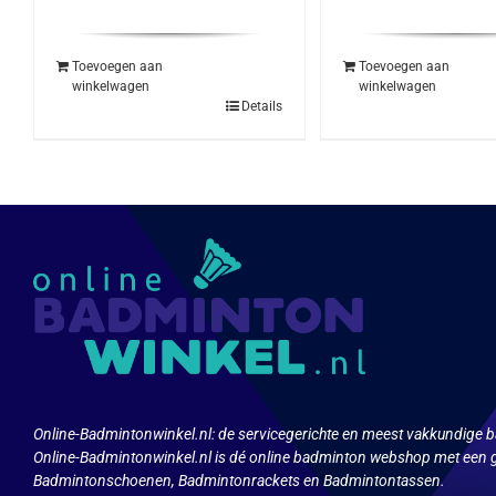
prijs
prijs
was:
is:
€125.00.
€114.95.
Toevoegen aan
Toevoegen aan
winkelwagen
winkelwagen
Details
Online-Badmintonwinkel.nl:
de servicegerichte en meest vakkundige b
Online-Badmintonwinkel.nl is dé online badminton webshop met een g
Badmintonschoenen, Badmintonrackets en Badmintontassen.