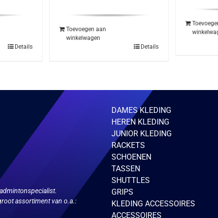
was
prijs
prijs
€13
was:
is:
€16.50.
€15.95.
Toevoege
Toevoegen aan
winkelwa
winkelwagen
Details
Details
DAMES KLEDING
HEREN KLEDING
JUNIOR KLEDING
RACKETS
SCHOENEN
TASSEN
SHUTTLES
admintonspecialist.
GRIPS
root assortiment van o.a.:
KLEDING ACCESSOIRES
ACCESSOIRES