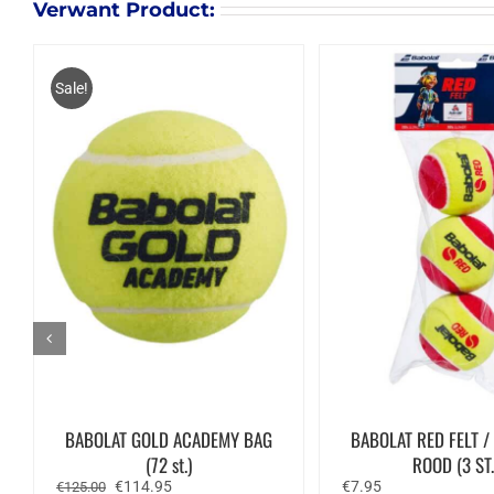
Verwant Product:
Sale!
BABOLAT GOLD ACADEMY BAG
BABOLAT RED FELT / 
(72 st.)
ROOD (3 ST.
Oorspronkelijke
Huidige
€
114.95
€
7.95
€
125.00