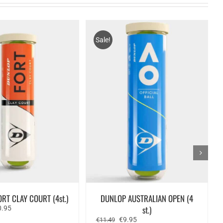
Sale!
RT CLAY COURT (4st.)
DUNLOP AUSTRALIAN OPEN (4
spronkelijke
Huidige
st.)
0.95
s
prijs
Oorspronkelijke
Huidige
€
9.95
€
11.49