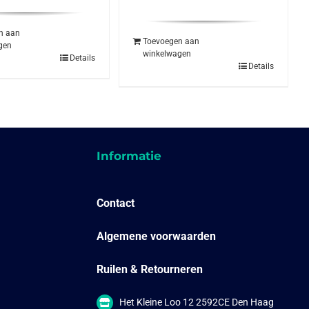
:
is:
prijs
prijs
.49.
€10.95.
was:
is:
€11.49.
€9.95.
n aan
Toevoegen aan
gen
winkelwagen
Details
Details
Informatie
Contact
Algemene voorwaarden
Ruilen & Retourneren
Het Kleine Loo 12 2592CE Den Haag