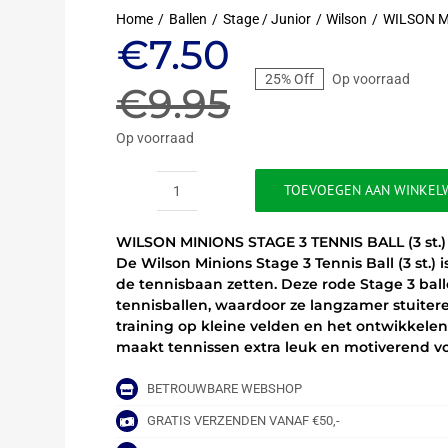
Home
Ballen
Stage / Junior
Wilson
WILSON MI
Oorspronkeli
Huidige
€
7.50
25% Off
Op voorraad
prijs
prijs
€
9.95
was:
is:
Op voorraad
€9.95.
€7.50.
TOEVOEGEN AAN WINKEL
WILSON
MINIONS
WILSON MINIONS STAGE 3 TENNIS BALL (3 st.)
STAGE
De Wilson Minions Stage 3 Tennis Ball (3 st.)
3
de tennisbaan zetten. Deze rode Stage 3 ba
TENNIS
tennisballen, waardoor ze langzamer stuiteren
BALL
training op kleine velden en het ontwikkele
(3
maakt tennissen extra leuk en motiverend vo
st.)
aantal
BETROUWBARE WEBSHOP
GRATIS VERZENDEN VANAF €50,-