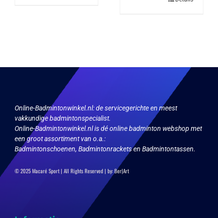
heeft
meerdere
variaties.
Deze
optie
kan
gekozen
worden
op
de
productpagina
Online-Badmintonwinkel.nl:
de servicegerichte en meest
vakkundige badmintonspecialist.
Online-Badmintonwinkel.nl is dé online badminton webshop met
een groot assortiment van o.a.:
Badmintonschoenen, Badmintonrackets en Badmintontassen.
© 2025 Macaré Sport | All Rights Reserved | by:
Ber|Art