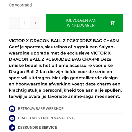
Op voorraad
TOEVOEGEN AAN
WINKELWAGEN
VICTOR
X
DRAGON
VICTOR X DRAGON BALL Z PG6010DBZ BAG CHARM
BALL
Geef je sporttas, sleutelbos of rugzak een Saiyan-
Z
waardige upgrade met de exclusieve VICTOR X
PG6010DBZ
DRAGON BALL Z PG6010DBZ BAG CHARM! Deze
BAG
unieke bedel is het ultieme accessoire voor elke
CHARM
Dragon Ball Z-fan die zijn liefde voor de serie en
aantal
sport wil uitdragen. Met zijn gedetailleerde design
en hoogwaardige afwerking voegt deze charm een
krachtig stukje persoonlijkheid toe aan al je spullen,
terwijl je overal je favoriete anime-saga meeneemt.
BETROUWBARE WEBSHOP
GRATIS VERZENDEN VANAF €50,-
DESKUNDIGE SERVICE