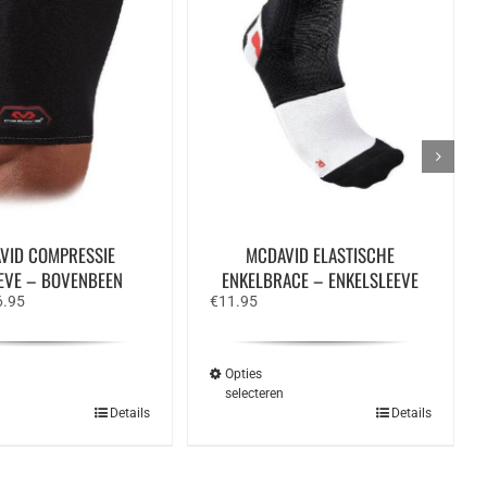
VID COMPRESSIE
MCDAVID ELASTISCHE
EEVE – BOVENBEEN
ENKELBRACE – ENKELSLEEVE
spronkelijke
Huidige
6.95
€
11.95
s
prijs
:
is:
.50.
€16.95.
Opties
n
selecteren
Dit
Dit
Details
Details
product
product
heeft
heeft
meerdere
meerdere
variaties.
variaties.