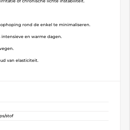
itatie of chronische lichte instabiliteit.
tophoping rond de enkel te minimaliseren.
s intensieve en warme dagen.
ewegen.
 van elasticiteit.
ps/stof