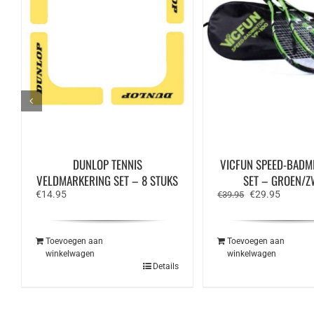
DUNLOP TENNIS
VICFUN SPEED-BADM
VELDMARKERING SET – 8 STUKS
SET – GROEN/Z
Oorspronkelijk
Huidige
€
14.95
€
29.95
€
39.95
prijs
prijs
was:
is:
€39.95.
€29.95.
Toevoegen aan
Toevoegen aan
winkelwagen
winkelwagen
Details