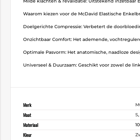
Milde klachten & revalidatie: Uitstekend inzetbaar b
Waarom kiezen voor de McDavid Elastische Enkelb
Doelgerichte Compressie: Verbetert de doorbloedin
Onzichtbaar Comfort: Het ademende, vochtreguleren
Optimale Pasvorm: Het anatomische, naadloze design
Universeel & Duurzaam: Geschikt voor zowel de lin
Merk
M
Maat
S
Materiaal
10
Kleur
Z