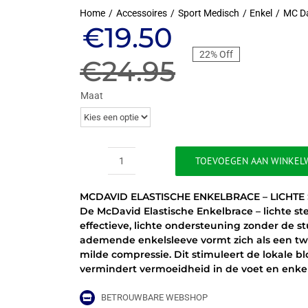
Home
Accessoires
Sport Medisch
Enkel
MC D
Oorspronkeli
Huidige
€
19.50
22% Off
prijs
prijs
€
24.95
was:
is:
Maat
€24.95.
€19.50.
TOEVOEGEN AAN WINKEL
MCDAVID
ELASTISCHE
MCDAVID ELASTISCHE ENKELBRACE – LICHTE
ENKELBRACE
De McDavid Elastische Enkelbrace – lichte st
-
effectieve, lichte ondersteuning zonder de s
LICHTE
ademende enkelsleeve vormt zich als een tw
STEUN
milde compressie. Dit stimuleert de lokale 
aantal
vermindert vermoeidheid in de voet en enkel
BETROUWBARE WEBSHOP