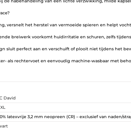
ij de nabehandeling van een lichte verzwikking, milde kapselirr
race?
g, versnelt het herstel van vermoeide spieren en helpt voch
de breiwerk voorkomt huidirritatie en schuren, zelfs tijden
 sluit perfect aan en verschuift of plooit niet tijdens het b
ker- als rechtervoet en eenvoudig machine-wasbaar met behoud
C David
,
XL
0% latexvrije 3,2 mm neopreen (CR) – exclusief van naden/stra
wart