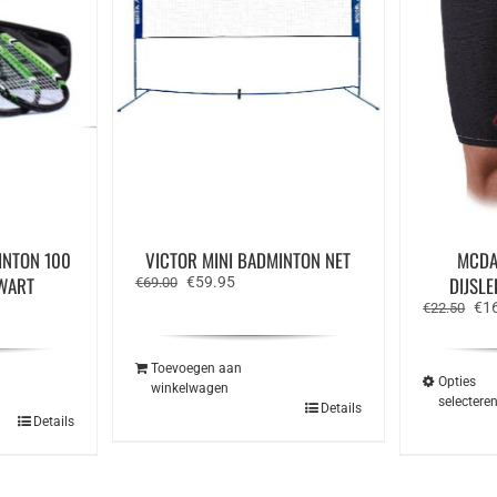
INTON 100
VICTOR MINI BADMINTON NET
MCDA
WART
Oorspronkelijke
Huidige
DIJSL
€
59.95
€
69.00
prijs
prijs
e
Oor
€
1
€
22.50
was:
is:
prij
€69.00.
€59.95.
was
€22
Toevoegen aan
Opties
winkelwagen
selectere
Details
Details