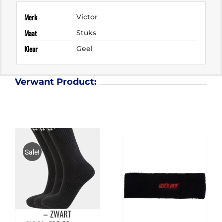
Merk
Victor
Maat
Stuks
Kleur
Geel
Verwant Product:
Sale!
FZ FORZA COMFORT
SOCK LONG 3 PACK
– ZWART