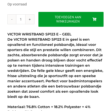
Op voorraad
TOEVOEGEN AAN
WINKELWAGEN
VICTOR
WRISTBAND
SP123
VICTOR WRISTBAND SP123 E – GEEL
E
De VICTOR WRISTBAND SP123 E in geel is een
-
opvallend en functioneel polsbandje, ideaal voor
GEEL
sporters die stijl en prestatie willen combineren. Dit
aantal
zachte, absorberende polsbandje zorgt ervoor dat je
polsen en handen droog blijven door vocht effectief
op te nemen tijdens intensieve trainingen en
wedstrijden. De felle gele kleur geeft een energieke,
frisse uitstraling die je sportoutfit op een speelse
manier accentueert. Perfect voor badmintonspelers
en andere atleten die een betrouwbaar polsbandje
zoeken dat zowel comfort als een opvallende look
biedt op de baan.
Materiaal: 76.8% Cotton + 18.2% Polyester + 4%