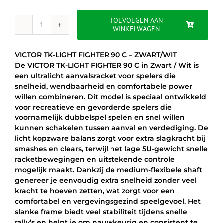
was:
is:
€149.00.
€119.95.
TOEVOEGEN AAN
WINKELWAGEN
VICTOR
TK-
LIGHT
VICTOR TK-LIGHT FIGHTER 90 C – ZWART/WIT
FIGHTER
De VICTOR TK-LIGHT FIGHTER 90 C in Zwart / Wit is
90
een ultralicht aanvalsracket voor spelers die
C
snelheid, wendbaarheid en comfortabele power
-
willen combineren. Dit model is speciaal ontwikkeld
ZWART/WIT
voor recreatieve en gevorderde spelers die
aantal
voornamelijk dubbelspel spelen en snel willen
kunnen schakelen tussen aanval en verdediging. De
licht kopzware balans zorgt voor extra slagkracht bij
smashes en clears, terwijl het lage 5U-gewicht snelle
racketbewegingen en uitstekende controle
mogelijk maakt. Dankzij de medium-flexibele shaft
genereer je eenvoudig extra snelheid zonder veel
kracht te hoeven zetten, wat zorgt voor een
comfortabel en vergevingsgezind speelgevoel. Het
slanke frame biedt veel stabiliteit tijdens snelle
rally’s en helpt je om nauwkeurig en consistent te