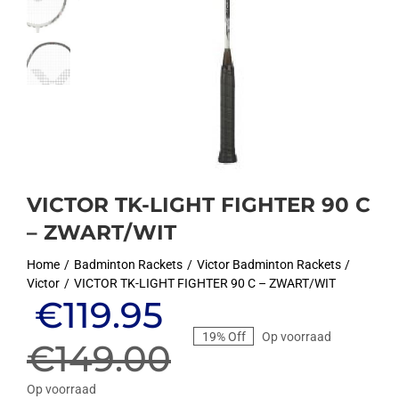
VICTOR TK-LIGHT FIGHTER 90 C
– ZWART/WIT
Home
Badminton Rackets
Victor Badminton Rackets
Victor
VICTOR TK-LIGHT FIGHTER 90 C – ZWART/WIT
Oorspronkelijke
Huidige
€
119.95
19% Off
Op voorraad
prijs
prijs
€
149.00
Op voorraad