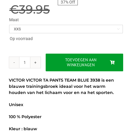
37% Off
prijs
prijs
€
39.95
was:
is:
Maat

€39.95.
€25.00.
Op voorraad
TOEVOEGEN AAN
WINKELWAGEN
VICTOR
TA
PANTS
VICTOR VICTOR TA PANTS TEAM BLUE 3938 is een
TEAM
blauwe trainingsbroek ideaal voor het warm
3938
houden van het lichaam voor en na het sporten.
-
BLAUW
Unisex
aantal
100 % Polyester
Kleur : blauw