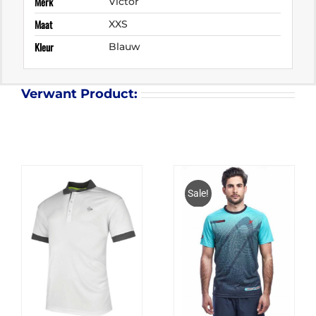
Merk
Victor
Maat
XXS
Kleur
Blauw
Verwant Product:
Sale!