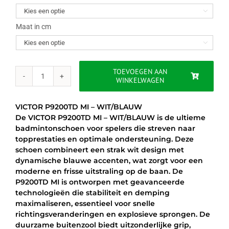
was:
is:

€109.95.
€89.95.
Maat in cm

TOEVOEGEN AAN
WINKELWAGEN
VICTOR
P9200TD
MI
VICTOR P9200TD MI – WIT/BLAUW
-
De VICTOR P9200TD MI – WIT/BLAUW is de ultieme
WIT/BLAUW
badmintonschoen voor spelers die streven naar
aantal
topprestaties en optimale ondersteuning. Deze
schoen combineert een strak wit design met
dynamische blauwe accenten, wat zorgt voor een
moderne en frisse uitstraling op de baan. De
P9200TD MI is ontworpen met geavanceerde
technologieën die stabiliteit en demping
maximaliseren, essentieel voor snelle
richtingsveranderingen en explosieve sprongen. De
duurzame buitenzool biedt uitzonderlijke grip,