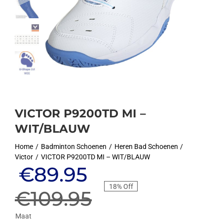
VICTOR P9200TD MI –
WIT/BLAUW
Home
Badminton Schoenen
Heren Bad Schoenen
Victor
VICTOR P9200TD MI – WIT/BLAUW
Oorspronkelijke
Huidige
€
89.95
18% Off
prijs
prijs
€
109.95
Maat