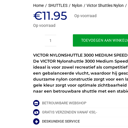
Home
SHUTTLES
Nylon
Victor Shuttles Nylon
€
11.95
Op voorraad
Op voorraad
TOEVOEGEN AAN WINKEL
VICTOR
NYLONSHUTTLE
VICTOR NYLONSHUTTLE 3000 MEDIUM SPEED 
3000
De VICTOR Nylonshuttle 3000 Medium Speed i
PLATIN
ideaal is voor zowel recreatief als competiti
-
een gebalanceerde vlucht, waardoor hij geschi
MEDIUM
duurzame nylon constructie zorgt voor een la
-
gele kleur zorgt voor optimale zichtbaarheid t
GEEL
naar een betrouwbare shuttle met een stabie
aantal
BETROUWBARE WEBSHOP
GRATIS VERZENDEN VANAF €50,-
DESKUNDIGE SERVICE