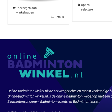
Opties
Toevoegen aan
selecteren
winkelwagen
Dit
Details
produ
heeft
meerd
variat
Deze
optie
kan
geko
word
op
de
produ
Online-Badmintonwinkel.nl:
de servicegerichte en meest vakkundige b
Online-Badmintonwinkel.nl is dé online badminton webshop met een g
Badmintonschoenen, Badmintonrackets en Badmintontassen.