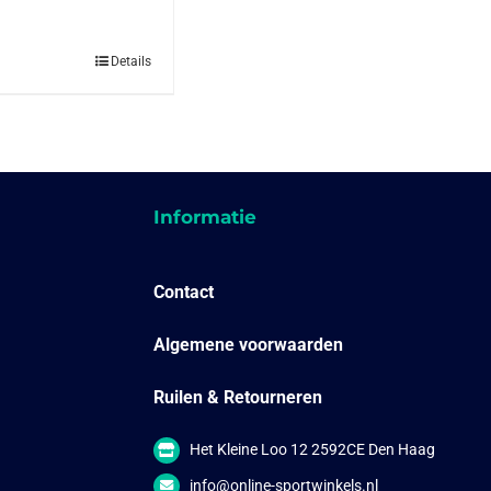
n
Dit
Details
product
heeft
meerdere
variaties.
Deze
optie
kan
gekozen
Informatie
worden
op
de
productpagina
Contact
Algemene voorwaarden
Ruilen & Retourneren
Het Kleine Loo 12 2592CE Den Haag
info@online-sportwinkels.nl