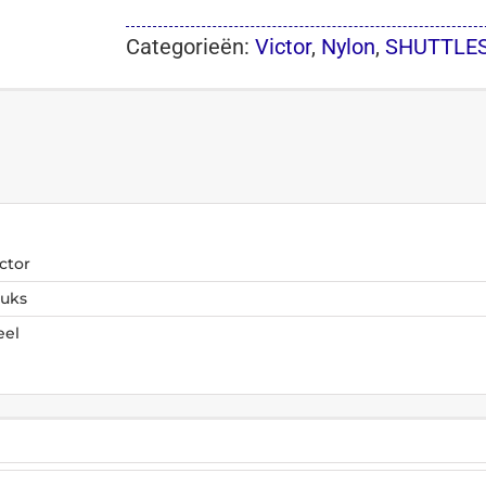
Categorieën:
Victor
,
Nylon
,
SHUTTLE
ctor
tuks
eel