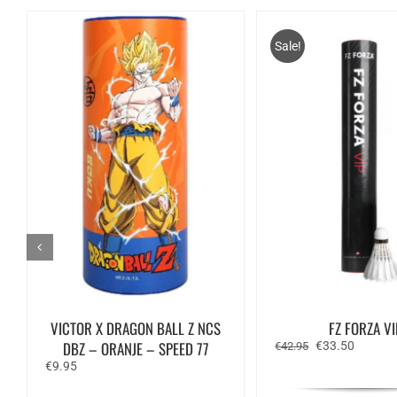
Sale!
VICTOR X DRAGON BALL Z NCS
FZ FORZA VI
DBZ – ORANJE – SPEED 77
Oorspronkelijk
Huidige
€
33.50
€
42.95
prijs
prijs
€
9.95
was:
is:
€42.95.
€33.50.