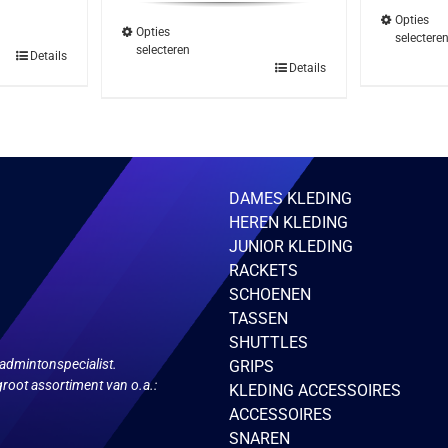
€24.95.
€21.95.
Opties
Opties
selectere
selecteren
Details
Dit
Details
ct
product
heeft
ere
meerdere
ies.
variaties.
Deze
optie
kan
zen
gekozen
DAMES KLEDING
en
worden
HEREN KLEDING
op
de
JUNIOR KLEDING
ctpagina
productpagina
RACKETS
SCHOENEN
TASSEN
SHUTTLES
admintonspecialist.
GRIPS
root assortiment van o.a.:
KLEDING ACCESSOIRES
ACCESSOIRES
SNAREN