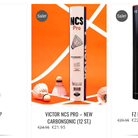
Sale!
Sale!
P
VICTOR NCS PRO – NEW
FZ
e
CARBONSONIC (12 ST.)
Oor
€
2
€
29.95
prij
Oorspronkelijke
Huidige
€
21.95
€
24.95
was
prijs
prijs
€29
was:
is: