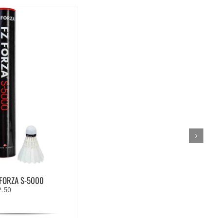
 FORZA S-5000
spronkelijke
Huidige
2.50
s
prijs
:
is:
.95.
€22.50.