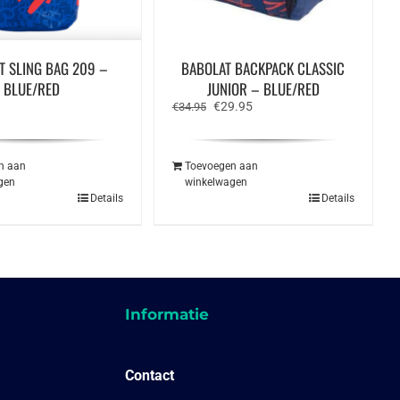
T SLING BAG 209 –
BABOLAT BACKPACK CLASSIC
BLUE/RED
JUNIOR – BLUE/RED
Oorspronkelijke
Huidige
€
29.95
€
34.95
prijs
prijs
was:
is:
€34.95.
€29.95.
n aan
Toevoegen aan
gen
winkelwagen
Details
Details
Informatie
Contact