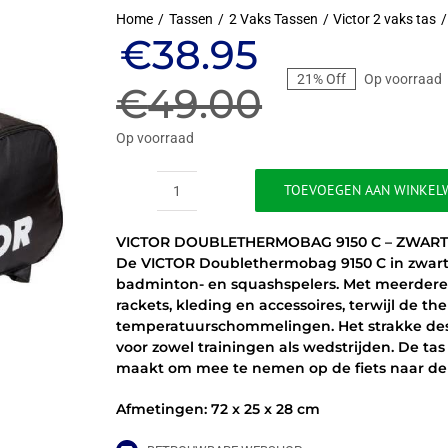
Home
Tassen
2 Vaks Tassen
Victor 2 vaks tas
Oorspronkeli
Huidige
€
38.95
21% Off
Op voorraad
prijs
prijs
€
49.00
was:
is:
Op voorraad
€49.00.
€38.95.
TOEVOEGEN AAN WINKEL
VICTOR
DOUBLETHERMOBAG
VICTOR DOUBLETHERMOBAG 9150 C – ZWART 
9150
De VICTOR Doublethermobag 9150 C in zwart en
C
badminton- en squashspelers. Met meerdere
-
rackets, kleding en accessoires, terwijl de 
ZWART
temperatuurschommelingen. Het strakke des
/
voor zowel trainingen als wedstrijden. De ta
WIT
maakt om mee te nemen op de fiets naar de 
aantal
Afmetingen: 72 x 25 x 28 cm