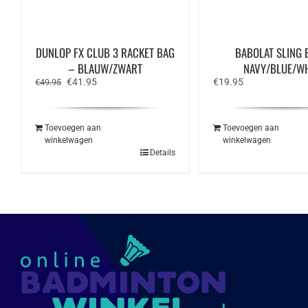
DUNLOP FX CLUB 3 RACKET BAG
BABOLAT SLING 
– BLAUW/ZWART
NAVY/BLUE/WH
Oorspronkelijke
Huidige
€
41.95
€
19.95
€
49.95
prijs
prijs
was:
is:
€49.95.
€41.95.
Toevoegen aan
Toevoegen aan
winkelwagen
winkelwagen
Details