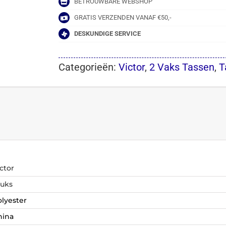
BETROUWBARE WEBSHOP
GRATIS VERZENDEN VANAF €50,-
DESKUNDIGE SERVICE
Categorieën:
Victor
,
2 Vaks Tassen
,
T
ctor
tuks
olyester
hina