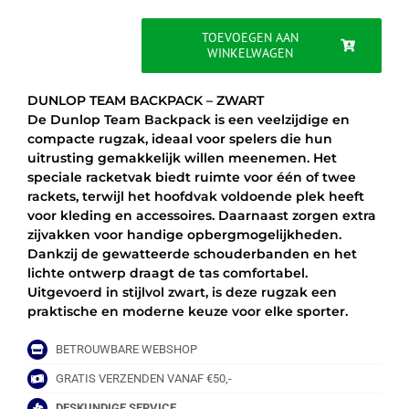
was:
is:
€59.95.
€46.95.
TOEVOEGEN AAN
WINKELWAGEN
DUNLOP
TEAM
BACKPACK
DUNLOP TEAM BACKPACK – ZWART
-
De Dunlop Team Backpack is een veelzijdige en
ZWART
compacte rugzak, ideaal voor spelers die hun
aantal
uitrusting gemakkelijk willen meenemen. Het
speciale racketvak biedt ruimte voor één of twee
rackets, terwijl het hoofdvak voldoende plek heeft
voor kleding en accessoires. Daarnaast zorgen extra
zijvakken voor handige opbergmogelijkheden.
Dankzij de gewatteerde schouderbanden en het
lichte ontwerp draagt de tas comfortabel.
Uitgevoerd in stijlvol zwart, is deze rugzak een
praktische en moderne keuze voor elke sporter.
BETROUWBARE WEBSHOP
GRATIS VERZENDEN VANAF €50,-
DESKUNDIGE SERVICE