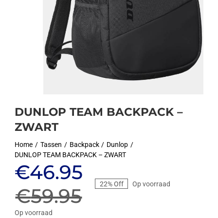
DUNLOP TEAM BACKPACK –
ZWART
Home
Tassen
Backpack
Dunlop
DUNLOP TEAM BACKPACK – ZWART
Oorspronkelijke
Huidige
€
46.95
22% Off
Op voorraad
prijs
prijs
€
59.95
Op voorraad