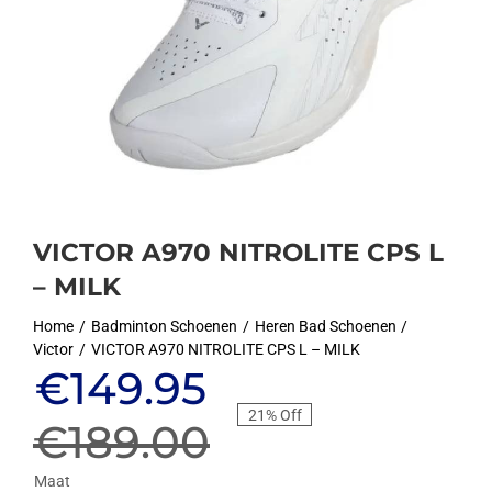
VICTOR A970 NITROLITE CPS L
– MILK
Home
Badminton Schoenen
Heren Bad Schoenen
Victor
VICTOR A970 NITROLITE CPS L – MILK
Oorspronkelijke
Huidige
€
149.95
21% Off
prijs
prijs
€
189.00
Maat