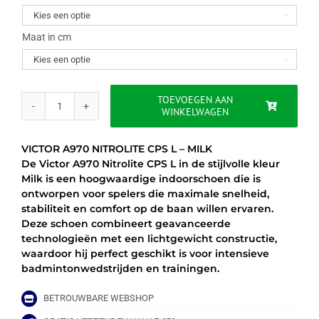
was:
is:

€189.00.
€149.95.
Maat in cm

TOEVOEGEN AAN
WINKELWAGEN
VICTOR
A970
NITROLITE
VICTOR A970 NITROLITE CPS L – MILK
CPS
De Victor A970 Nitrolite CPS L in de stijlvolle kleur
L
Milk is een hoogwaardige indoorschoen die is
-
ontworpen voor spelers die maximale snelheid,
MILK
stabiliteit en comfort op de baan willen ervaren.
aantal
Deze schoen combineert geavanceerde
technologieën met een lichtgewicht constructie,
waardoor hij perfect geschikt is voor intensieve
badmintonwedstrijden en trainingen.
BETROUWBARE WEBSHOP