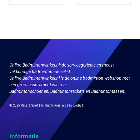
heeft
heeft
meerdere
meerdere
variaties.
variaties.
Deze
Deze
optie
optie
kan
kan
gekozen
gekozen
worden
worden
op
op
de
de
productpagina
productpagina
Online-Badmintonwinkel.nl:
de servicegerichte en meest
vakkundige badmintonspecialist.
Online-Badmintonwinkel.nl is dé online badminton webshop met
een groot assortiment van o.a.:
Badmintonschoenen, Badmintonrackets en Badmintontassen.
© 2025 Macaré Sport | All Rights Reserved | by:
Ber|Art
Informatie