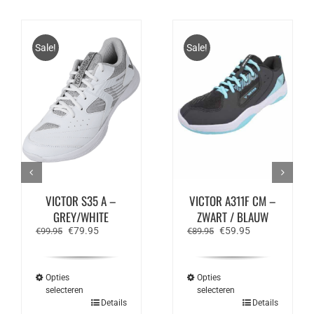
Sale!
Sale!
VICTOR S35 A –
VICTOR A311F CM –
GREY/WHITE
ZWART / BLAUW
Oorspronkelijke
Huidige
Oorspronkelijke
Huidige
€
79.95
€
59.95
€
99.95
€
89.95
prijs
prijs
prijs
prijs
was:
is:
was:
is:
€99.95.
€79.95.
€89.95.
€59.95.
Opties
Opties
selecteren
selecteren
Dit
Dit
Details
Details
product
product